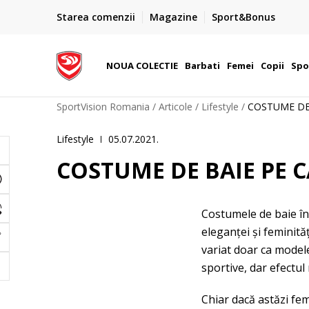
PLATA CU CARDUL
Starea comenzii
Magazine
Sport&Bonus
Plateste cu cardul in siguranta prin WSPay - Visa, Master
 Lei
Maestro
NOUA COLECTIE
Barbati
Femei
Copii
Spo
SportVision Romania
Articole
Lifestyle
COSTUME DE 
Lifestyle
05.07.2021.
COSTUME DE BAIE PE C
Costumele de baie înt
eleganței și feminită
variat doar ca modele
sportive, dar efectul 
Chiar dacă astăzi fem