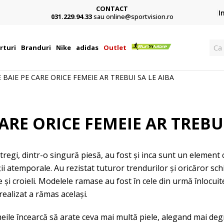
CONTACT
Card,
I
031.229.94.33
sau online@sportvision.ro
Cau
rturi
Branduri
Nike
adidas
Outlet
BAIE PE CARE ORICE FEMEIE AR TREBUI SA LE AIBA
ARE ORICE FEMEIE AR TREBUI
regi, dintr-o singură piesă, au fost și inca sunt un element c
ții atemporale. Au rezistat tuturor trendurilor și oricăror sc
 și croieli. Modelele ramase au fost în cele din urmă înlocuite
realizat a rămas același.
eile încearcă să arate ceva mai multă piele, alegand mai deg