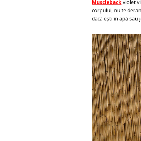
Muscleback
violet v
corpului, nu te deranj
dacă ești în apă sau j