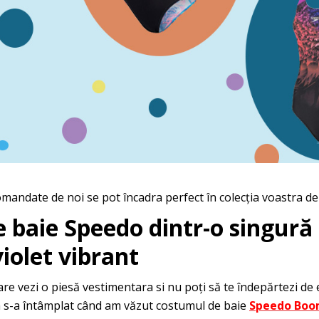
mandate de noi se pot încadra perfect în colecția voastra de
baie Speedo dintr-o singură 
iolet vibrant
are vezi o piesă vestimentara si nu poți să te îndepărtezi de e
sta s-a întâmplat când am văzut costumul de baie
Speedo Boom