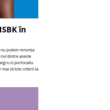
MSBK în
e, nu putem renunța
 Unul dintre aceste
egru si portocaliu
ai stricte criterii la