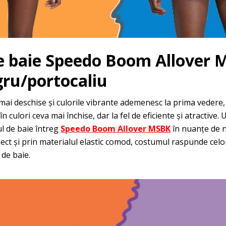
 baie Speedo Boom Allover 
gru/portocaliu
mai deschise și culorile vibrante ademenesc la prima veder
n culori ceva mai închise, dar la fel de eficiente și atractive.
l de baie întreg
Speedo
Boom Allover MSBK
în nuanțe de n
ct și prin materialul elastic comod, costumul raspunde celor m
de baie.