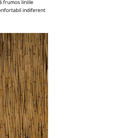
ă frumos liniile
onfortabil indiferent