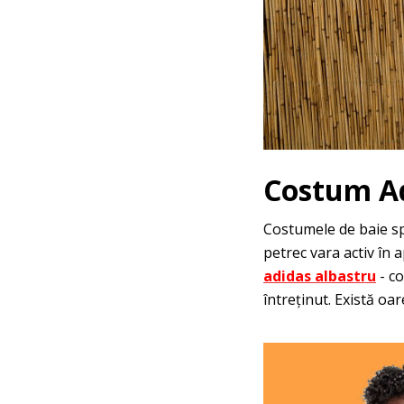
Costum Ad
Costumele de baie spo
petrec vara activ în
adidas a
lbastru
- co
întreținut. Există o