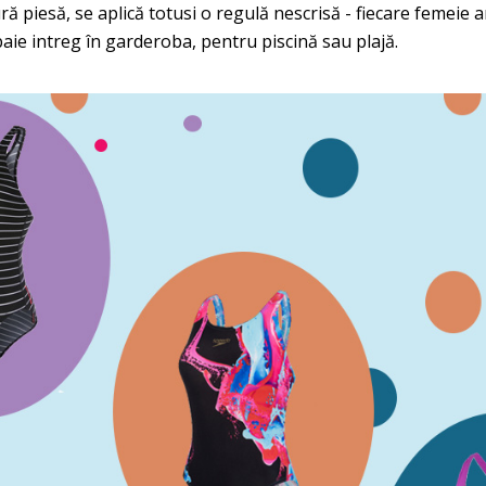
ă piesă, se aplică totusi o regulă nescrisă - fiecare femeie ar
aie intreg în garderoba, pentru piscină sau plajă.