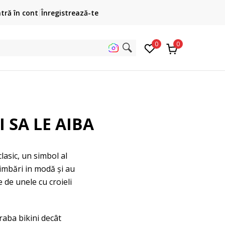
Cumpără acum, plateste mai târziu
ntră în cont
Înregistrează-te
3 rate fără dobândă fără card de credit cu Klarna
pen
0
0
ta pe site.
 SA LE AIBA
lasic, un simbol al
himbări in modă și au
 de unele cu croieli
raba bikini decât