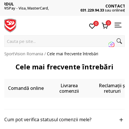
CONTACT
rd,
031.229.94.33
sau online@sportvision.ro
0
0
Cauta pe site...
SportVision Romania
Cele mai frecvente întrebări
Cele mai frecvente întrebări
Livrarea
Reclamații și
Comandă online
comenzii
retururi
Cum pot verifica statusul comenzii mele?