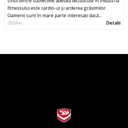
Unul dintre subiectele adesea dezbătute în industria
fitnessului este cardio-ul și arderea grăsimilor.
Oamenii sunt în mare parte interesați dacă...
28.
Mar.
Detalii