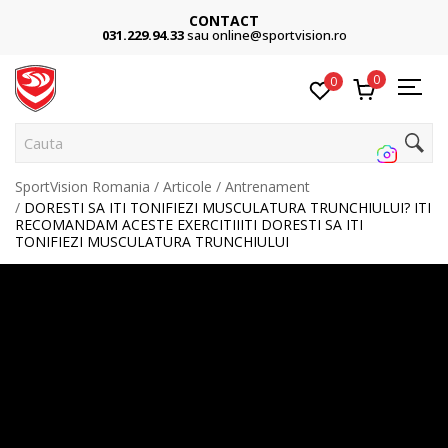
Cumpără acum, plateste mai târziu
3 rate fără dobândă fără card de credit cu Klarna
0
0
Cauta pe site...
SportVision Romania
Articole
Antrenament
DORESTI SA ITI TONIFIEZI MUSCULATURA TRUNCHIULUI? ITI
RECOMANDAM ACESTE EXERCITIIITI DORESTI SA ITI
TONIFIEZI MUSCULATURA TRUNCHIULUI