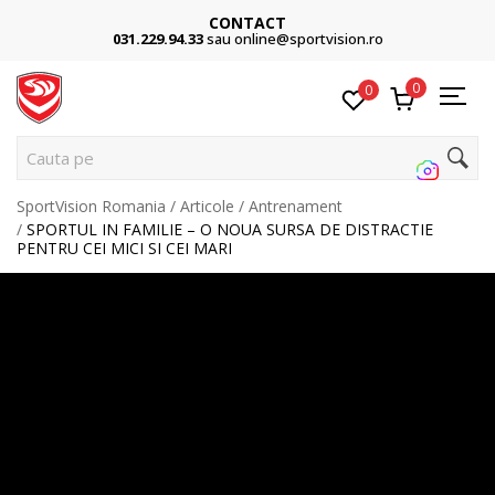
Cumpără acum, plateste mai târziu
3 rate fără dobândă fără card de credit cu Klarna
0
0
Cauta pe site...
SportVision Romania
Articole
Antrenament
SPORTUL IN FAMILIE – O NOUA SURSA DE DISTRACTIE
PENTRU CEI MICI SI CEI MARI