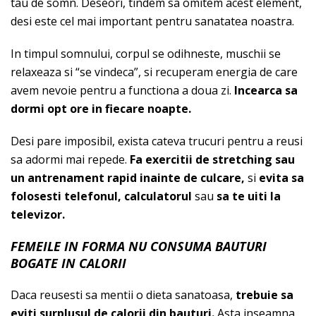
tau de somn. Deseori, tindem sa omitem acest element,
desi este cel mai important pentru sanatatea noastra.
In timpul somnului, corpul se odihneste, muschii se
relaxeaza si “se vindeca”, si recuperam energia de care
avem nevoie pentru a functiona a doua zi.
Incearca sa
dormi opt ore in fiecare noapte.
Desi pare imposibil, exista cateva trucuri pentru a reusi
sa adormi mai repede.
Fa exercitii de stretching sau
un antrenament rapid inainte de culcare,
si
evita sa
folosesti telefonul, calculatorul
sau
sa te uiti la
televizor.
FEMEILE IN FORMA NU CONSUMA BAUTURI
BOGATE IN CALORII
Daca reusesti sa mentii o dieta sanatoasa,
trebuie sa
eviti surplusul de calorii din bauturi.
Asta inseamna