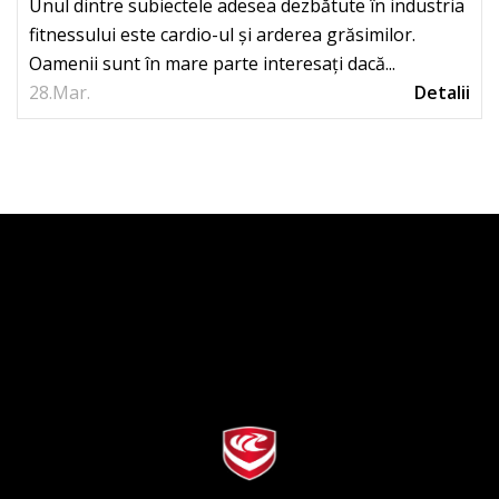
Unul dintre subiectele adesea dezbătute în industria
fitnessului este cardio-ul și arderea grăsimilor.
Oamenii sunt în mare parte interesați dacă...
28.
Mar.
Detalii