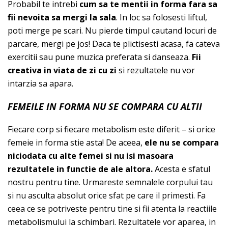
Probabil te intrebi
cum sa te mentii in forma fara sa
fii nevoita sa mergi la sala
. In loc sa folosesti liftul,
poti merge pe scari. Nu pierde timpul cautand locuri de
parcare, mergi pe jos! Daca te plictisesti acasa, fa cateva
exercitii sau pune muzica preferata si danseaza.
Fii
creativa in viata de zi cu zi
si rezultatele nu vor
intarzia sa apara.
FEMEILE IN FORMA NU SE COMPARA CU ALTII
Fiecare corp si fiecare metabolism este diferit – si orice
femeie in forma stie asta! De aceea,
ele nu se compara
niciodata cu alte femei si nu isi masoara
rezultatele in functie de ale altora.
Acesta e sfatul
nostru pentru tine. Urmareste semnalele corpului tau
si nu asculta absolut orice sfat pe care il primesti. Fa
ceea ce se potriveste pentru tine si fii atenta la reactiile
metabolismului la schimbari. Rezultatele vor aparea, in