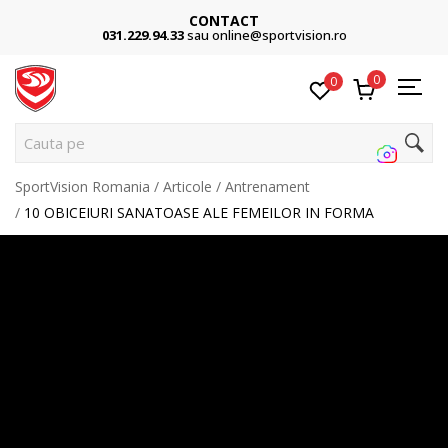
Cumpără acum, plateste mai târziu
3 rate fără dobândă fără card de credit cu Klarna
0
0
Cauta pe site...
SportVision Romania
Articole
Antrenament
10 OBICEIURI SANATOASE ALE FEMEILOR IN FORMA