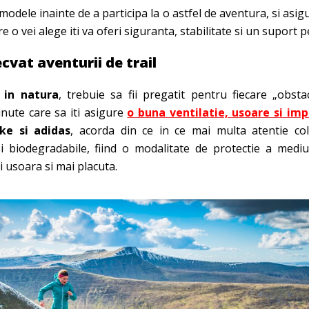
odele inainte de a participa la o astfel de aventura, si asig
re o vei alege iti va oferi siguranta, stabilitate si un suport p
vat aventurii de trail
 in natura
, trebuie sa fii pregatit pentru fiecare „obsta
inute care sa iti asigure
o buna ventilatie, usoare si im
ke si adidas
, acorda din ce in ce mai multa atentie cole
si biodegradabile, fiind o modalitate de protectie a mediu
i usoara si mai placuta.