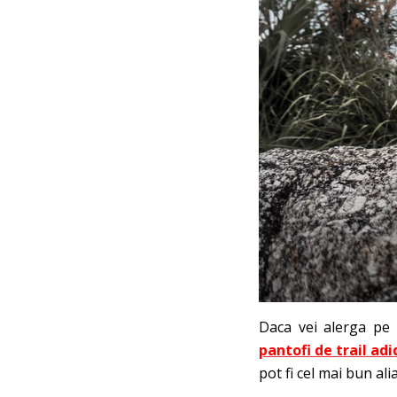
Daca vei alerga pe 
pantofi de trail adi
pot fi cel mai bun alia