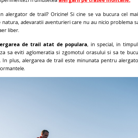
xperimentezi frumusetea
alergarii pe trasee montane.
 alergator de trail? Oricine! Si cine se va bucura cel ma
de natura, adevaratii aventurieri care nu au nicio problema s
aer liber.
ergarea de trail atat de populara
, in special, in timp
aza sa eviti aglomeratia si zgomotul orasului si sa te buc
 In plus, alergarea de trail este minunata pentru alergator
ormantele.