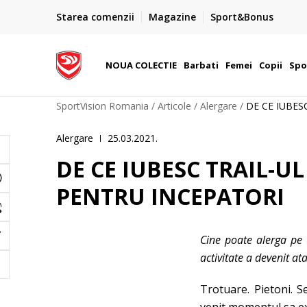
PLATA CU CARDUL
Starea comenzii
Magazine
Sport&Bonus
Plateste cu cardul in siguranta prin WSPay - Visa, Master
 Lei
Maestro
NOUA COLECTIE
Barbati
Femei
Copii
Spo
SportVision Romania
Articole
Alergare
DE CE IUBES
Alergare
25.03.2021.
DE CE IUBESC TRAIL-U
PENTRU INCEPATORI
Cine poate alerga pe 
activitate a devenit at
Trotuare. Pietoni. S