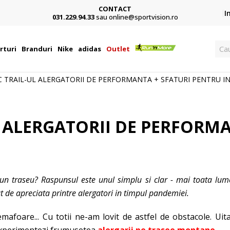
CONTACT
Card,
I
031.229.94.33
sau online@sportvision.ro
Cau
rturi
Branduri
Nike
adidas
Outlet
C TRAIL-UL ALERGATORII DE PERFORMANTA + SFATURI PENTRU I
L ALERGATORII DE PERFORM
un traseu? Raspunsul este unul simplu si clar - mai toata lum
at de apreciata printre alergatori in timpul pandemiei.
emafoare... Cu totii ne-am lovit de astfel de obstacole. Uit