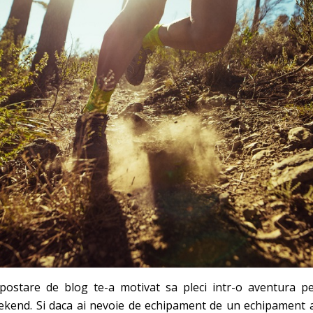
postare de blog te-a motivat sa pleci intr-o aventura 
kend. Si daca ai nevoie de echipament de un echipament ad