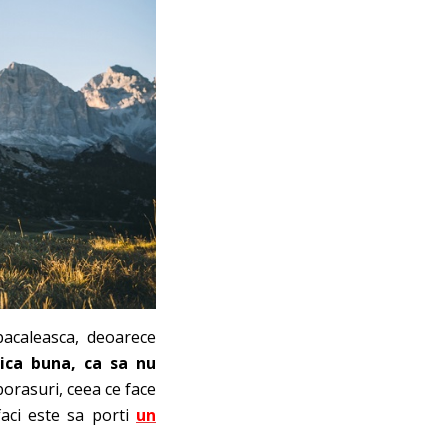
pacaleasca, deoarece
zica buna, ca sa nu
borasuri, ceea ce face
faci este sa porti
un