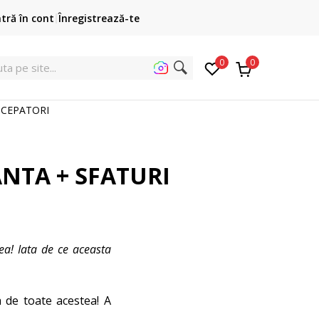
Cumpără acum, plateste mai târziu
ntră în cont
Înregistrează-te
3 rate fără dobândă fără card de credit cu Klarna
pen
0
0
ta pe site..
NCEPATORI
ANTA + SFATURI
ea! Iata de ce aceasta
a de toate acestea! A