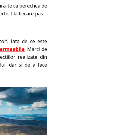
ura-te ca perechea de
erfect la fiecare pas.
col”. Iata de ce este
permeabile
. Marci de
ctiilor realizate din
lui, dar si de a face