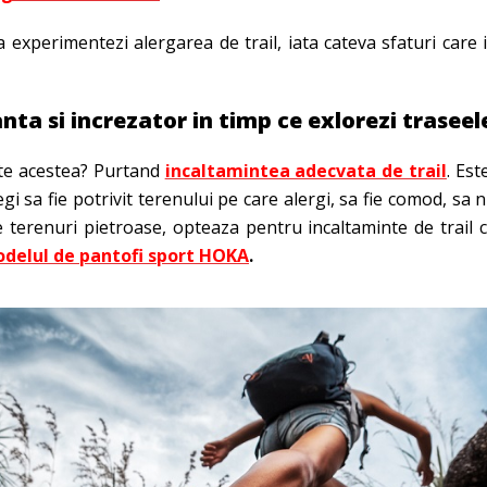
 experimentezi alergarea de trail, iata cateva sfaturi care i
nta si increzator in timp ce exlorezi traseel
ate acestea? Purtand
incaltamintea adecvata de trail
. Es
egi sa fie potrivit terenului pe care alergi, sa fie comod, sa 
 terenuri pietroase, opteaza pentru incaltaminte de trail 
delul de pantofi sport HOKA
.