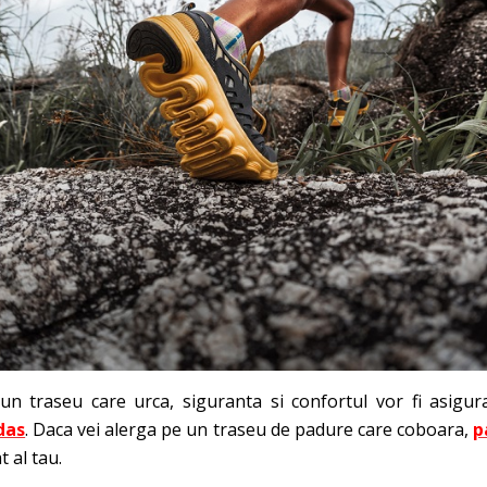
un traseu care urca, siguranta si confortul vor fi asigu
das
. Daca vei alerga pe un traseu de padure care coboara,
p
t al tau.