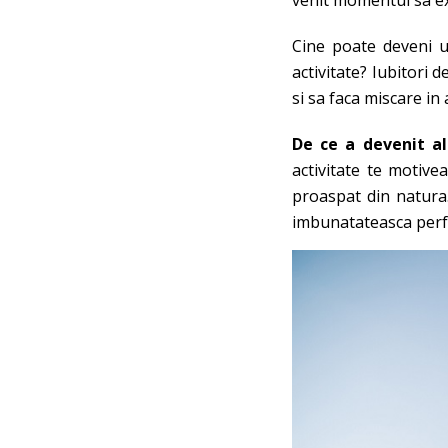
venit momentul sa e
Cine poate deveni un
activitate? Iubitori 
si sa faca miscare in 
De ce a devenit al
activitate te motive
proaspat din natura.
imbunatateasca perf