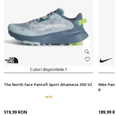
Detalii
Vizualizare rapida
Culori disponibile:
1
The North face Pantofi Sport Altamesa 300 V2
Nike Pan
K
NEW
519,99
RON
189,99
R