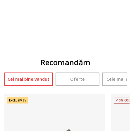
Incaltaminte pentru copii
Imbracaminte pentru copii
Accesorii
Recomandăm
Cel mai bine vandut
Oferte
Cele mai r
EXCLUSIV SV
-10% COD