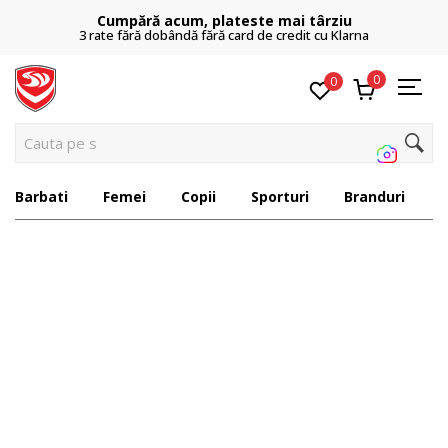
Cumpără acum, plateste mai târziu
3 rate fără dobândă fără card de credit cu Klarna
0
0
Cauta pe site...
Sport Vision
Barbati
Femei
Copii
Sporturi
Branduri