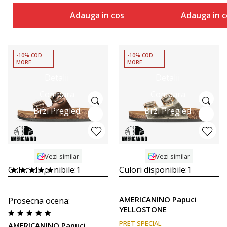
Adauga in cos
Adauga in c
-10% COD
-10% COD
MORE
MORE
Detalii
Detalii
Compara
Compara
Brzi Pregled
Brzi Pregled
Vezi similar
Vezi similar
Culori disponibile:
1
Culori disponibile:
1
AMERICANINO Papuci
Prosecna ocena
:
YELLOSTONE
PRET SPECIAL
AMERICANINO Papuci