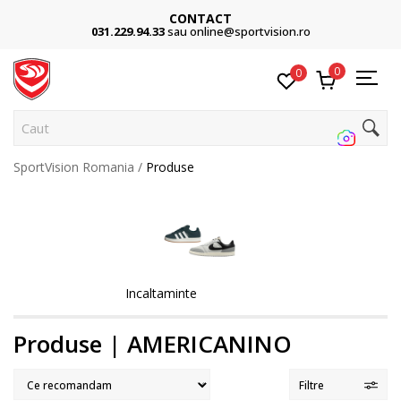
CONTACT
031.229.94.33
sau online@sportvision.ro
0
0
Cauta pe s
SportVision Romania
Produse
Incaltaminte
Produse | AMERICANINO
Filtre