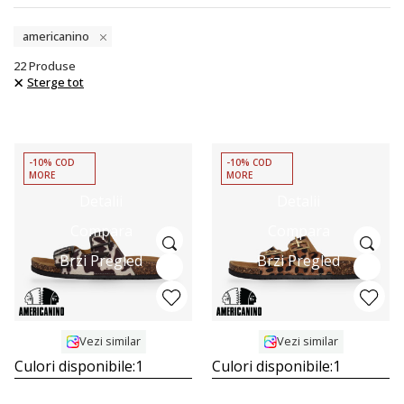
americanino
22
Produse
Sterge tot
-10% COD
-10% COD
MORE
MORE
Detalii
Detalii
Compara
Compara
Brzi Pregled
Brzi Pregled
Vezi similar
Vezi similar
Culori disponibile:
1
Culori disponibile:
1