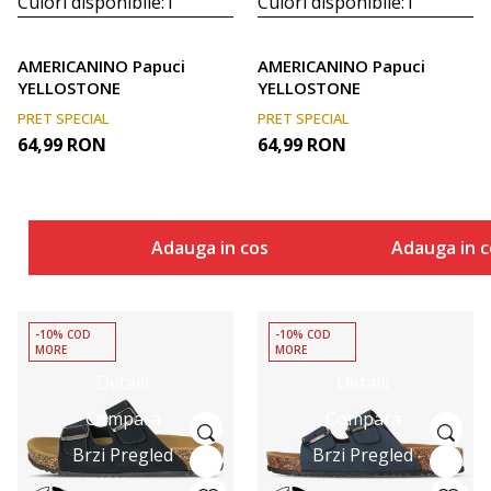
Culori disponibile:
1
Culori disponibile:
1
AMERICANINO Papuci
AMERICANINO Papuci
YELLOSTONE
YELLOSTONE
PRET SPECIAL
PRET SPECIAL
64,99
RON
64,99
RON
Adauga in cos
Adauga in c
-10% COD
-10% COD
MORE
MORE
Detalii
Detalii
Compara
Compara
Brzi Pregled
Brzi Pregled