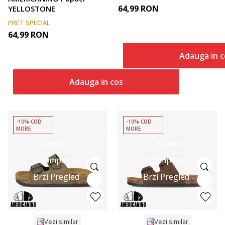
64,99
RON
YELLOSTONE
PRET SPECIAL
64,99
RON
Adauga in c
Adauga in cos
-10% COD
-10% COD
MORE
MORE
Detalii
Detalii
Compara
Compara
Brzi Pregled
Brzi Pregled
Vezi similar
Vezi similar