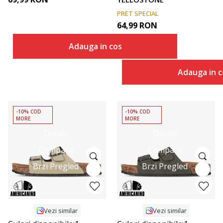
PRET SPECIAL
64,99
RON
Adauga in cos
Adauga in c
-10% COD
-10% COD
MORE
MORE
Detalii
Detalii
Compara
Compara
Brzi Pregled
Brzi Pregled
Vezi similar
Vezi similar