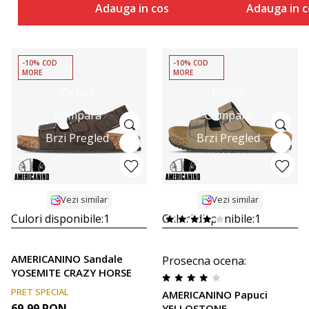
Adauga in cos
Adauga in c
-10% COD
-10% COD
MORE
MORE
Detalii
Detalii
Compara
Compara
Brzi Pregled
Brzi Pregled
Vezi similar
Vezi similar
Culori disponibile:
1
Culori disponibile:
1
AMERICANINO Sandale
Prosecna ocena
:
YOSEMITE CRAZY HORSE
PRET SPECIAL
AMERICANINO Papuci
69,99
RON
YELLOSTONE