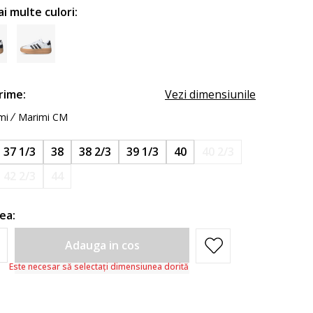
ai multe culori:
rime:
Vezi dimensiunile
mi
Marimi CM
37 1/3
38
38 2/3
39 1/3
40
40 2/3
42 2/3
44
ea:
Adauga in cos
Este necesar să selectați dimensiunea dorită