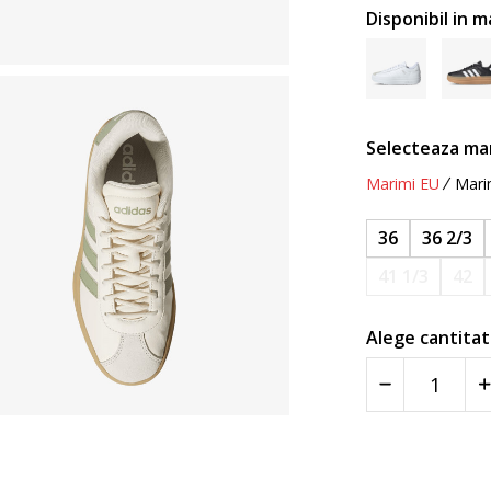
Disponibil in m
Selecteaza ma
Marimi EU
Mari
36
36 2/3
41 1/3
42
Alege cantitat