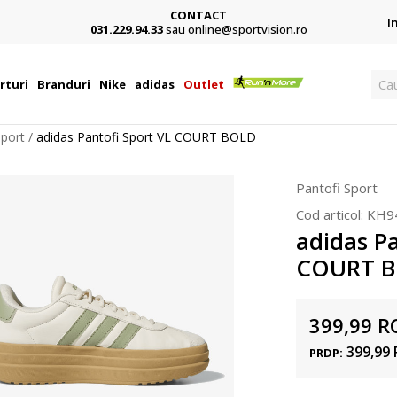
CONTACT
Card,
I
031.229.94.33
sau online@sportvision.ro
Ca
rturi
Branduri
Nike
adidas
Outlet
Sport
adidas Pantofi Sport VL COURT BOLD
Pantofi Sport
Cod articol:
KH9
adidas Pa
COURT 
399,99
R
399,99
PRDP: