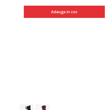
Adauga in cos
Marime
Adauga in cos
KXL
KXXL
XS
S
M
L