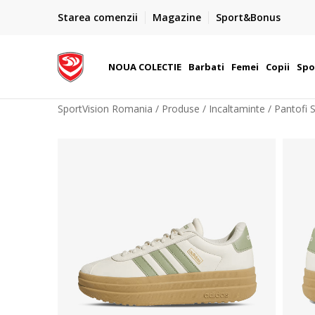
PLATA CU CARDUL
Starea comenzii
Magazine
Sport&Bonus
Plateste cu cardul in siguranta prin WSPay - Visa, Master
 Lei
Maestro
NOUA COLECTIE
Barbati
Femei
Copii
Spo
SportVision Romania
Produse
Incaltaminte
Pantofi 