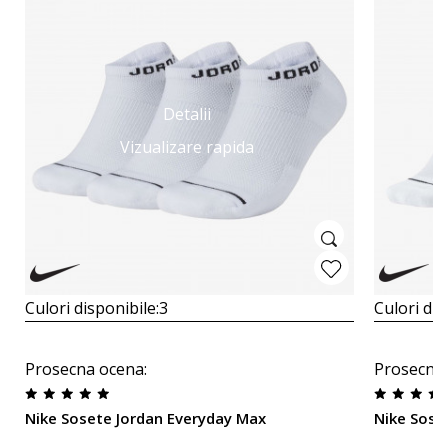
Detalii
Vizualizare rapida
Culori disponibile:
3
Culori dis
Prosecna ocena
:
Prosecna
Nike Sosete Jordan Everyday Max
Nike Sose