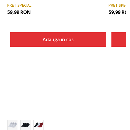
PRET SPECIAL
PRET SPECI
59,99
RON
59,99
RO
Adauga in cos
Marime
Adauga in cos
S
M
L
XL