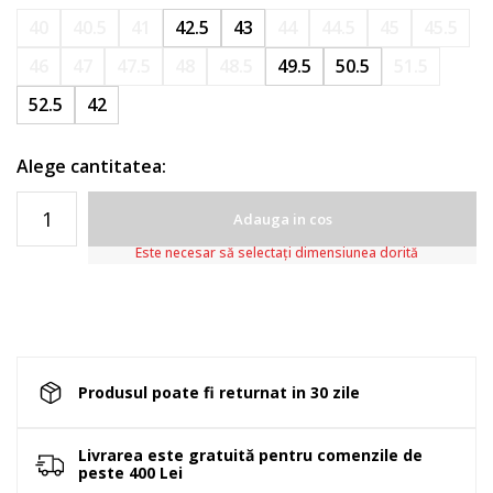
40
40.5
41
42.5
43
44
44.5
45
45.5
46
47
47.5
48
48.5
49.5
50.5
51.5
52.5
42
Alege cantitatea:
Adauga in cos
Este necesar să selectați dimensiunea dorită
Produsul poate fi returnat in 30 zile
Livrarea este gratuită pentru comenzile de
peste 400 Lei