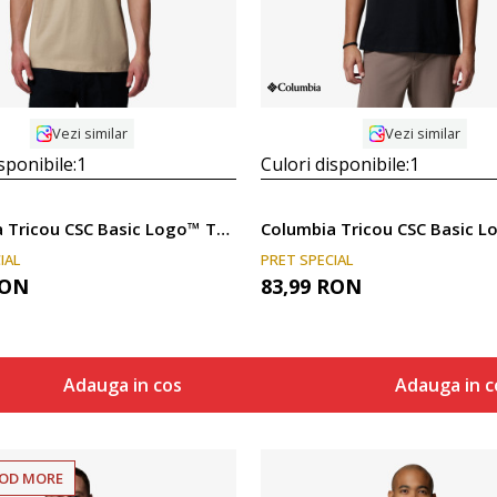
Vezi similar
Vezi similar
sponibile:
1
Culori disponibile:
1
Columbia Tricou CSC Basic Logo™ Tee
IAL
PRET SPECIAL
ON
83,99
RON
Adauga in cos
Adauga in c
COD MORE