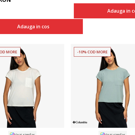
Adauga in c
Adauga in cos
COD MORE
-10% COD MORE
Compara
Compara
Vezi similar
Vezi similar