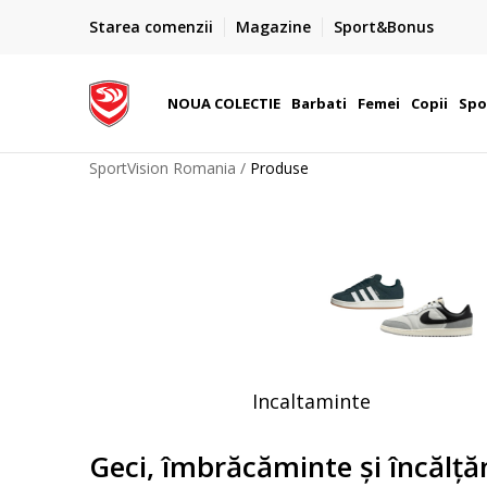
PLATA CU CARDUL
Starea comenzii
Magazine
Sport&Bonus
Plateste cu cardul in siguranta prin WSPay - Visa, Master
 Lei
Maestro
NOUA COLECTIE
Barbati
Femei
Copii
Spo
SportVision Romania
Produse
Incaltaminte
Geci, îmbrăcăminte și încălț