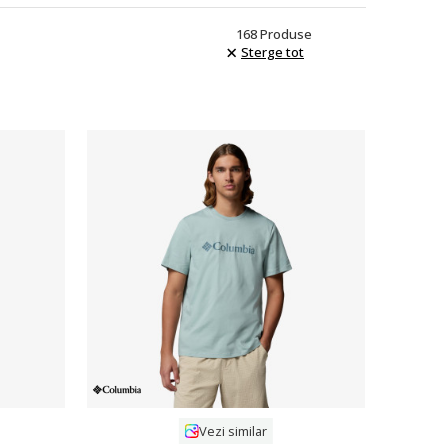
168
Produse
Sterge tot
Compara
Vezi similar