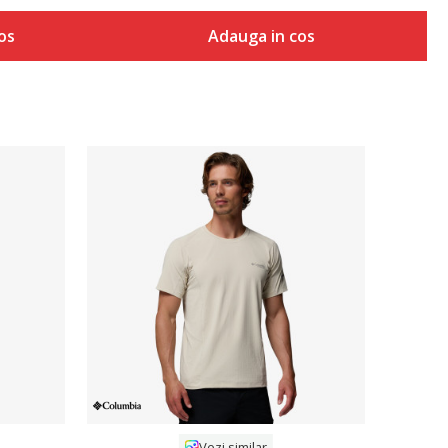
os
Adauga in cos
Compara
Vezi similar