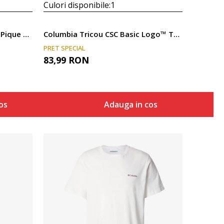
Culori disponibile:
1
Columbia Tricou Chill Creek™ Pique SS Tee
Columbia Tricou CSC Basic Logo™ Tee
PRET SPECIAL
83,99
RON
os
Adauga in cos
Compara