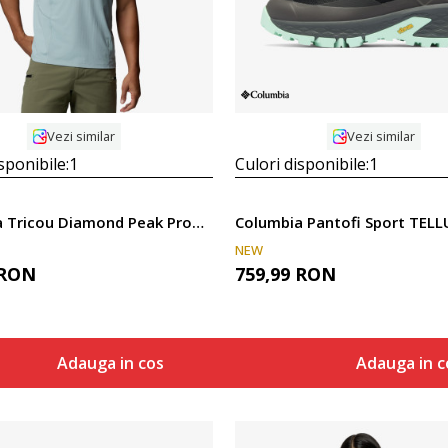
Vezi similar
Vezi similar
sponibile:
1
Culori disponibile:
1
Columbia Tricou Diamond Peak Pro™ Short Sleeve
NEW
RON
759,99
RON
Adauga in cos
Adauga in c