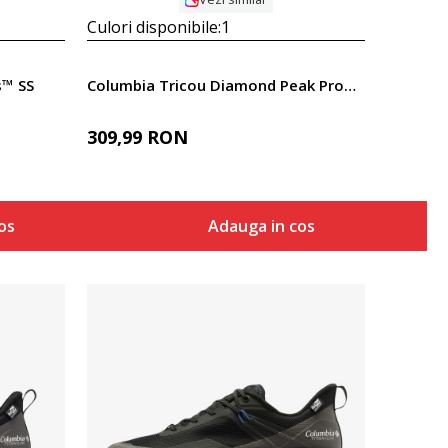
Culori disponibile:
1
s™ SS
Columbia Tricou Diamond Peak Pro™ Short Sleeve
309,99
RON
os
Adauga in cos
Compara