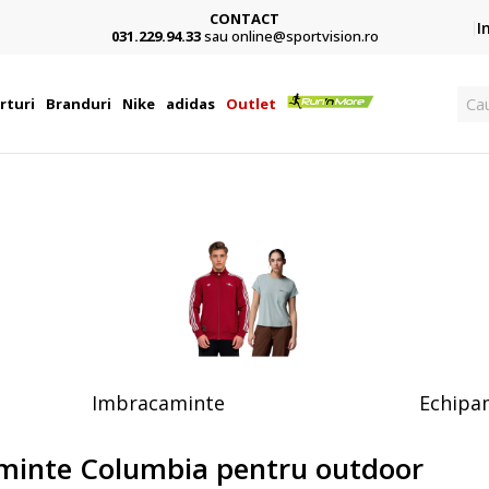
CONTACT
Card,
I
031.229.94.33
sau online@sportvision.ro
Cau
rturi
Branduri
Nike
adidas
Outlet
Imbracaminte
Echipa
ăminte Columbia pentru outdoor