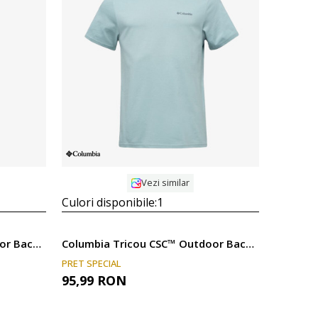
Compara
Vezi similar
Culori disponibile:
1
Columbia Tricou CSC™ Outdoor Back Graphic Tee
Columbia Tricou CSC™ Outdoor Back Graphic Tee
PRET SPECIAL
95,99
RON