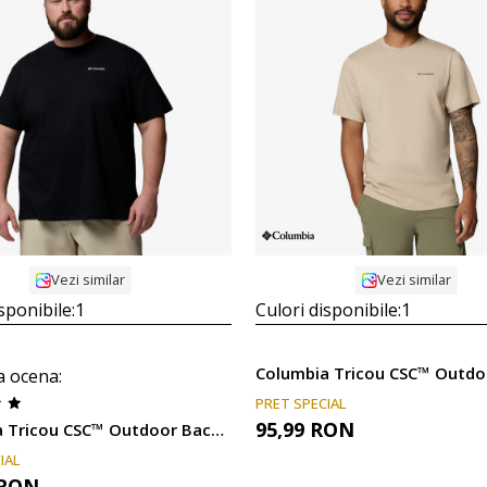
Compara
Compara
Vezi similar
Vezi similar
sponibile:
1
Culori disponibile:
1
a ocena
:
PRET SPECIAL
95,99
RON
Columbia Tricou CSC™ Outdoor Back Graphic Tee
IAL
RON