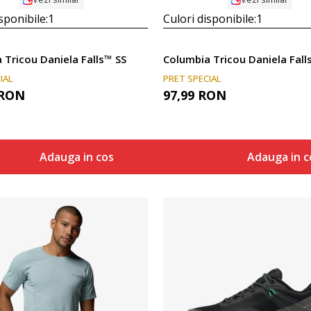
sponibile:
1
Culori disponibile:
1
 Tricou Daniela Falls™ SS
Columbia Tricou Daniela Fall
IAL
PRET SPECIAL
RON
97,99
RON
Adauga in cos
Adauga in c
Compara
Compara