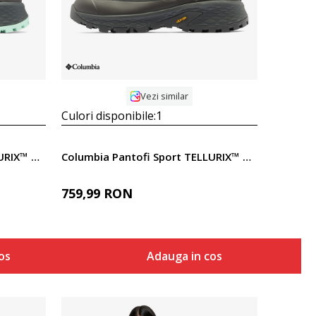
Vezi similar
Culori disponibile:
1
Columbia Pantofi Sport TELLURIX™ TITANIUM™ OUTDRY™
Columbia Pantofi Sport TELLURIX™ TITANIUM™ OUTDRY™
759,99
RON
os
Adauga in cos