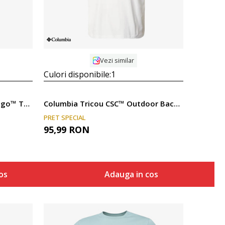
Vezi similar
Culori disponibile:
1
Columbia Tricou CSC Basic Logo™ Tee
Columbia Tricou CSC™ Outdoor Back Graphic Tee
PRET SPECIAL
95,99
RON
os
Adauga in cos