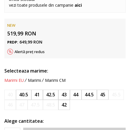
vezi toate produsele din campanie
aici
NEW
519,99
RON
649,99
RON
PRDP:
Alertă preț redus
Selecteaza marime:
Marimi EU
Marimi
Marimi CM
40
40.5
41
42.5
43
44
44.5
45
45.5
46
47
47.5
48.5
42
Alege cantitatea: