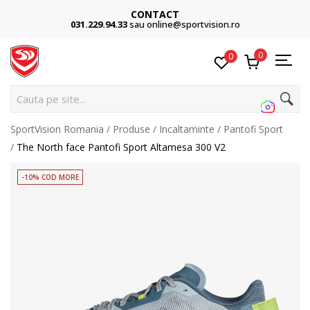
CONTACT
031.229.94.33
sau online@sportvision.ro
0
0
Cauta pe site...
SportVision Romania
Produse
Incaltaminte
Pantofi Sport
The North face Pantofi Sport Altamesa 300 V2
-10% COD MORE