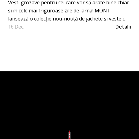
Vești grozave pentru cei care vor să arate bine chiar
și în cele mai friguroase zile de iarnă! MONT
lansează o colecție nou-nouță de jachete și veste c...
16.
Dec.
Detalii