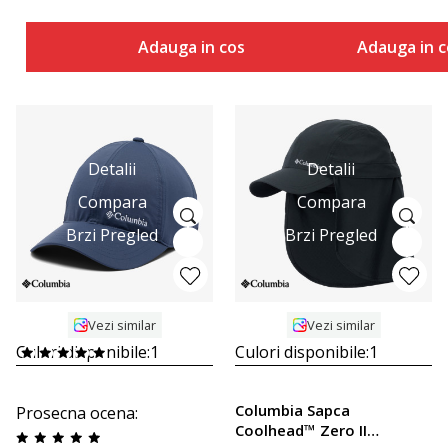
Adauga in cos
Adauga in c
Detalii
Detalii
Compara
Compara
Brzi Pregled
Brzi Pregled
Vezi similar
Vezi similar
Culori disponibile:
1
Culori disponibile:
1
Columbia Sapca
Prosecna ocena
:
Coolhead™ Zero II