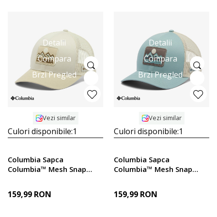
Detalii
Detalii
Compara
Compara
Brzi Pregled
Brzi Pregled
Vezi similar
Vezi similar
Culori disponibile:
1
Culori disponibile:
1
Columbia Sapca
Columbia Sapca
Columbia™ Mesh Snap
Columbia™ Mesh Snap
Back - High
Back - High
159,99
RON
159,99
RON