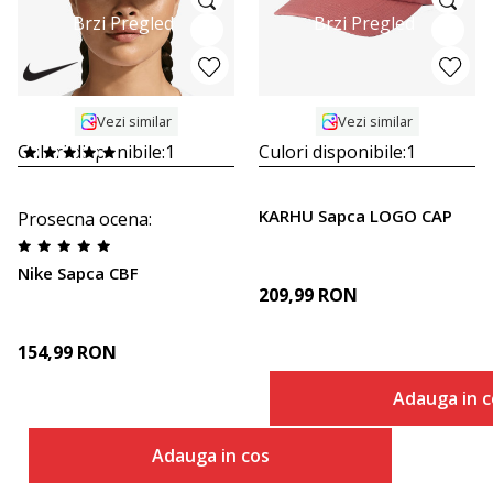
Brzi Pregled
Brzi Pregled
Vezi similar
Vezi similar
Culori disponibile:
1
Culori disponibile:
1
KARHU Sapca LOGO CAP
Prosecna ocena
:
Nike Sapca CBF
209,99
RON
154,99
RON
Adauga in c
Adauga in cos