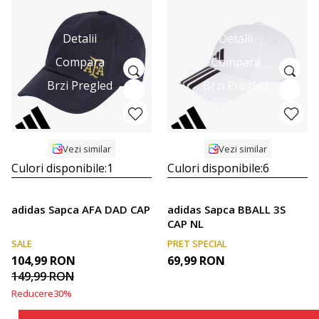
Detalii
Detalii
Compara
Compara
Brzi Pregled
Brzi Pregled
Vezi similar
Vezi similar
Culori disponibile:
1
Culori disponibile:
6
adidas Sapca AFA DAD CAP
adidas Sapca BBALL 3S
CAP NL
SALE
PRET SPECIAL
104,99
RON
69,99
RON
149,99
RON
Reducere
30
%