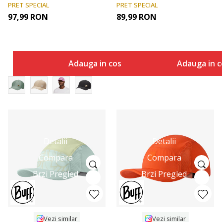
39THIRTY Cap
PRET SPECIAL
PRET SPECIAL
97,99
RON
89,99
RON
Adauga in cos
Adauga in c
Detalii
Detalii
Compara
Compara
Brzi Pregled
Brzi Pregled
Vezi similar
Vezi similar