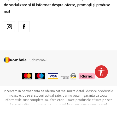
de socializare și fii informat despre oferte, promoții și produse
noi!
România
Schimba-l
Incercam in permanenta sa oferim cat mai multe detalii despre produsele
noastre, poze si stocuri actualizate, dar nu putem garanta ca toate
informatiile sunt complete sau fara erori. Toate produsele afisate pe site
fac parte din oferta noastra, dar acest lucru nu presupune ca sunt
disponibile in permanenta. Detalii legate de disponibilitatea produselor
puteti obtine contactandu-ne la
031.229.94.33 sau
031.606.00.35.