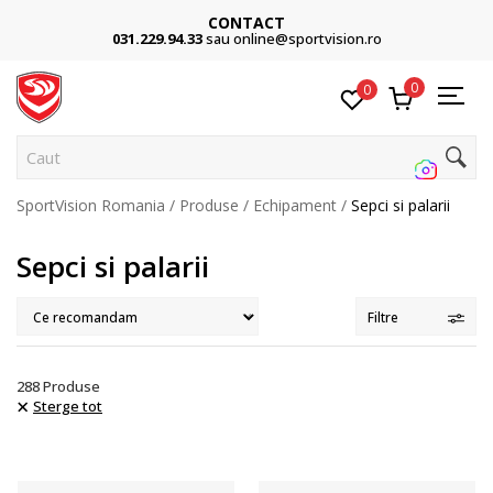
Cumpără acum, plateste mai târziu
3 rate fără dobândă fără card de credit cu Klarna
0
0
Cauta pe sit
SportVision Romania
Produse
Echipament
Sepci si palarii
Sepci si palarii
Filtre
288
Produse
Sterge tot