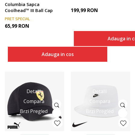
Cachalot
Columbia Sapca
199,99
RON
Coolhead™ III Ball Cap
PRET SPECIAL
65,99
RON
Adauga in c
Adauga in cos
Detalii
Detalii
Compara
Compara
Brzi Pregled
Brzi Pregled