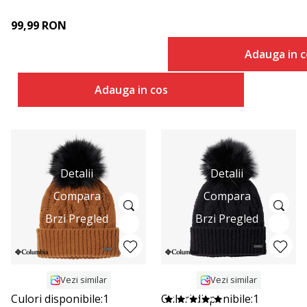
99,99
RON
Adauga in c
Adauga in cos
Detalii
Detalii
Compara
Compara
Brzi Pregled
Brzi Pregled
Vezi similar
Vezi similar
Culori disponibile:
1
Culori disponibile:
1