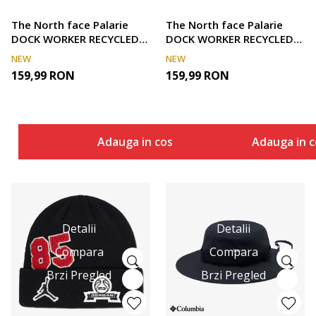
The North face Palarie
The North face Palarie
DOCK WORKER RECYCLED
DOCK WORKER RECYCLED
BEANIE
BEANIE
NEW
NEW
159,99
RON
159,99
RON
Adauga in cos
Adauga in c
Detalii
Detalii
Compara
Compara
Brzi Pregled
Brzi Pregled