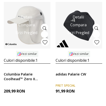
Detalii
Detalii
Compara
Compara
Brzi Pregled
Brzi Pregled
Vezi similar
Vezi similar
Culori disponibile:
1
Culori disponibile:
1
Columbia Palarie
adidas Palarie CW
Coolhead™ Zero II
Cachalot
PRET SPECIAL
209,99
RON
91,99
RON