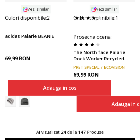
Vezi similar
Vezi similar
Culori disponibile:
2
Culori disponibile:
1
adidas Palarie BEANIE
Prosecna ocena
:
The North face Palarie
69,99
RON
Dock Worker Recycled
Beanie
PRET SPECIAL
ECOVISION
69,99
RON
Adauga in cos
Adauga in c
Ai vizualizat
24
de la
147
Produse