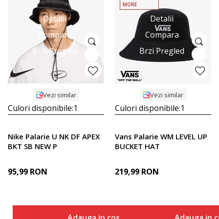
MORE
Detalii
Detalii
Compara
Compara
Brzi Pregled
Brzi Pregled
Vezi similar
Vezi similar
Culori disponibile:
1
Culori disponibile:
1
Nike Palarie U NK DF APEX
Vans Palarie WM LEVEL UP
BKT SB NEW P
BUCKET HAT
95,99
RON
219,99
RON
Adauga in cos
Adauga in c