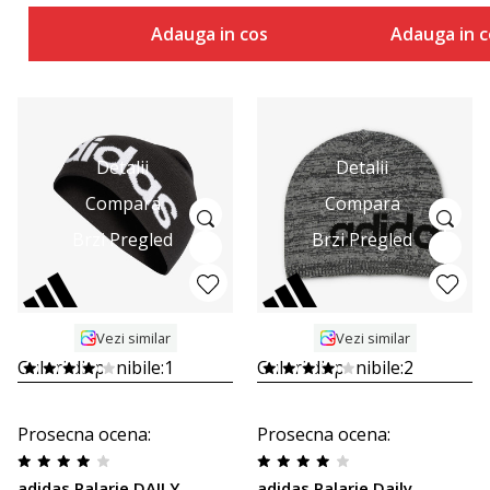
Adauga in cos
Adauga in c
Detalii
Detalii
Compara
Compara
Brzi Pregled
Brzi Pregled
Vezi similar
Vezi similar
Culori disponibile:
1
Culori disponibile:
2
Prosecna ocena
:
Prosecna ocena
:
adidas Palarie DAILY
adidas Palarie Daily