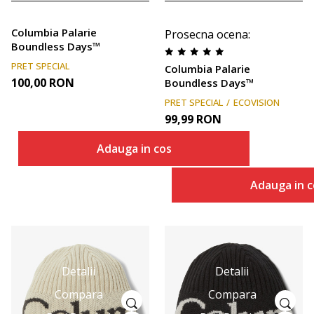
Columbia Palarie
Prosecna ocena
:
Boundless Days™
PRET SPECIAL
Columbia Palarie
100,00
RON
Boundless Days™
PRET SPECIAL
ECOVISION
99,99
RON
Adauga in cos
Adauga in c
Detalii
Detalii
Compara
Compara