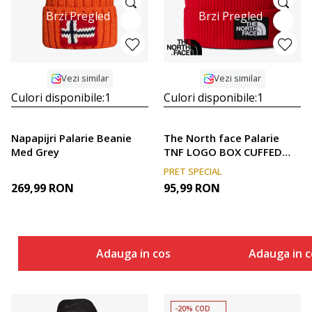
Brzi Pregled
Brzi Pregled
Vezi similar
Vezi similar
Culori disponibile:
1
Culori disponibile:
1
Napapijri Palarie Beanie
The North face Palarie
Med Grey
TNF LOGO BOX CUFFED
BEANIE
PRET SPECIAL
269,99
RON
95,99
RON
Adauga in cos
Adauga in c
-20% COD