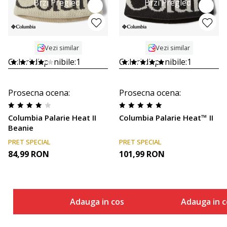
Brzi Pregled
Brzi Pregled
Vezi similar
Vezi similar
Culori disponibile:
1
Culori disponibile:
1
Prosecna ocena
:
Prosecna ocena
:
Columbia Palarie Heat II
Columbia Palarie Heat™ II
Beanie
PRET SPECIAL
PRET SPECIAL
84,99
RON
101,99
RON
Adauga in cos
Adauga in c