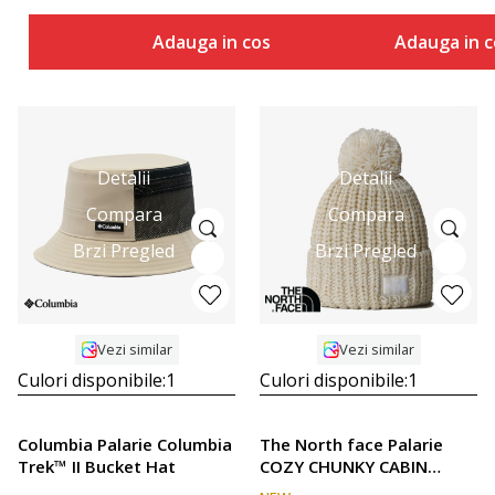
Adauga in cos
Adauga in c
Detalii
Detalii
Compara
Compara
Brzi Pregled
Brzi Pregled
Vezi similar
Vezi similar
Culori disponibile:
1
Culori disponibile:
1
Columbia Palarie Columbia
The North face Palarie
Trek™ II Bucket Hat
COZY CHUNKY CABIN
BEANIE