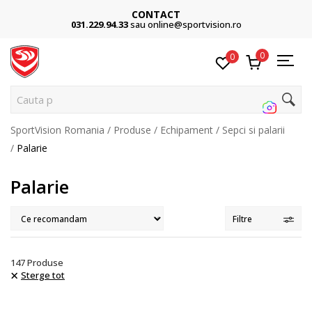
Cumpără acum, plateste mai târziu
n.ro
3 rate fără dobândă fără card de credit cu Kla
0
0
Cauta pe site.
SportVision Romania
Produse
Echipament
Sepci si palarii
Palarie
Palarie
Filtre
147
Produse
Sterge tot