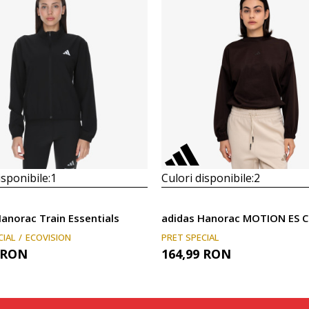
isponibile:
1
Culori disponibile:
2
anorac Train Essentials
adidas Hanorac MOTION ES 
CIAL
ECOVISION
PRET SPECIAL
RON
164,99
RON