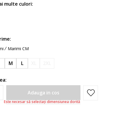
ai multe culori:
rime:
mi
Marimi CM
S
M
L
XL
2XL
ea:
Adauga in cos
Este necesar să selectați dimensiunea dorită