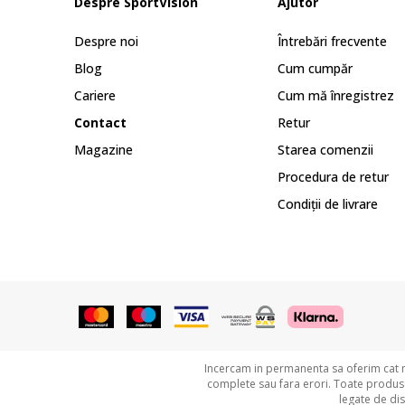
Despre SportVision
Ajutor
Despre noi
Întrebări frecvente
Blog
Cum cumpăr
Cariere
Cum mă înregistrez
Contact
Retur
Magazine
Starea comenzii
Procedura de retur
Condiții de livrare
Incercam in permanenta sa oferim cat ma
complete sau fara erori. Toate produsel
legate de di