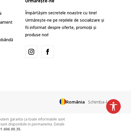
Urmărește-ne
Împărtășim secretele noastre cu tine!
i
Urmărește-ne pe rețelele de socializare și
lament
fii informat despre oferte, promoții și
produse noi!
dobândă
România
Schimba-l
putem garanta ca toate informatiile sunt
 sunt disponibile in permanenta. Detalii
1.606.00.35.