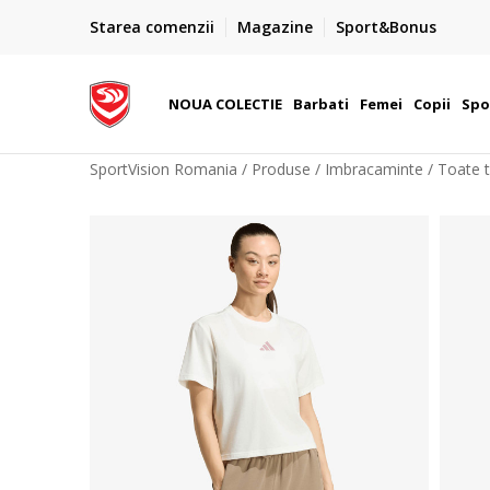
PLATA CU CARDUL
Starea comenzii
Magazine
Sport&Bonus
Plateste cu cardul in siguranta prin WSPay - Visa, Master
 Lei
Maestro
NOUA COLECTIE
Barbati
Femei
Copii
Spo
SportVision Romania
Produse
Imbracaminte
Toate t