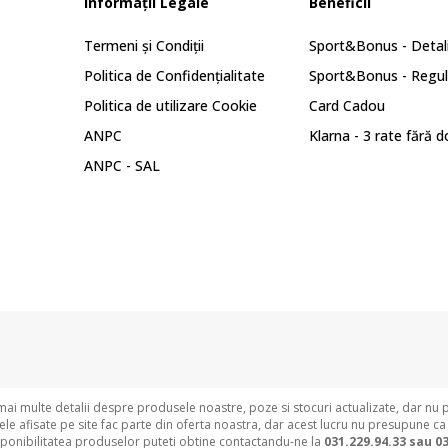
Informații Legale
Beneficii
Termeni și Condiții
Sport&Bonus - Detali
Politica de Confidențialitate
Sport&Bonus - Regu
Politica de utilizare Cookie
Card Cadou
ANPC
Klarna - 3 rate fără 
ANPC - SAL
i multe detalii despre produsele noastre, poze si stocuri actualizate, dar nu 
e afisate pe site fac parte din oferta noastra, dar acest lucru nu presupune ca
sponibilitatea produselor puteti obtine contactandu-ne la
031.229.94.33 sau
03