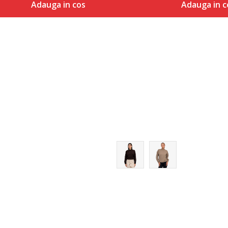
Adauga in cos
Adauga in c
Marime
Marime
Adauga in cos
Adaug
2XLT
XS
LT
S
ST
M
XLT
L
2XS
XS
S