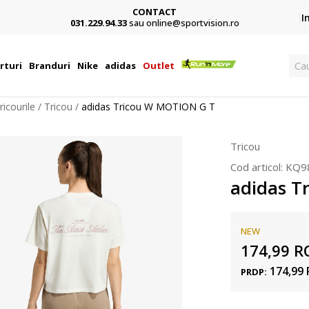
CONTACT
Card,
I
031.229.94.33
sau online@sportvision.ro
Ca
rturi
Branduri
Nike
adidas
Outlet
ricourile
Tricou
adidas Tricou W MOTION G T
Tricou
Cod articol:
KQ9
adidas T
NEW
174,99
R
174,99
PRDP: