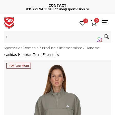
CONTACT
031.229.94.33
sau online@sportvision.ro
0
0
Cauta
SportVision Romania
Produse
Imbracaminte
Hanorac
adidas Hanorac Train Essentials
-10% COD MORE