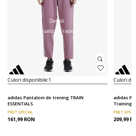
Detalii
Vizualizare rapida
Culori disponibile:
1
Culori dis
adidas Pantaloni de trening TRAIN
adidas Pa
ESSENTIALS
Training
PRET SPECIAL
PRET SPECI
161,99
RON
209,99
R