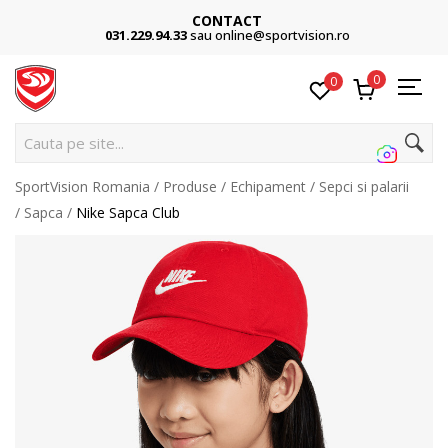
CONTACT
031.229.94.33
sau online@sportvision.ro
0
0
Cauta pe site...
SportVision Romania
Produse
Echipament
Sepci si palarii
Sapca
Nike Sapca Club