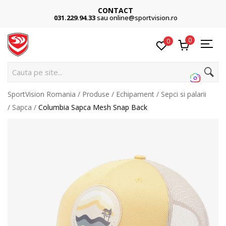
CONTACT
031.229.94.33
sau online@sportvision.ro
0
0
Cauta pe site...
SportVision Romania
Produse
Echipament
Sepci si palarii
Sapca
Columbia Sapca Mesh Snap Back