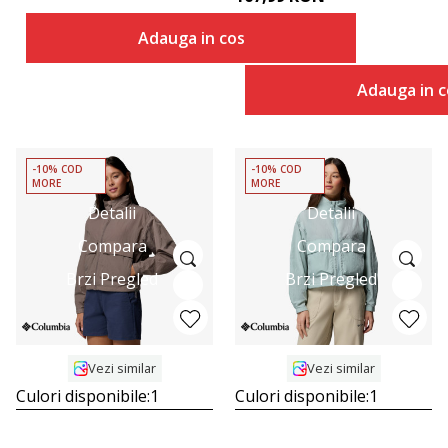
Adauga in cos
Adauga in c
-10% COD
-10% COD
MORE
MORE
Detalii
Detalii
Compara
Compara
Brzi Pregled
Brzi Pregled
Vezi similar
Vezi similar
Culori disponibile:
1
Culori disponibile:
1