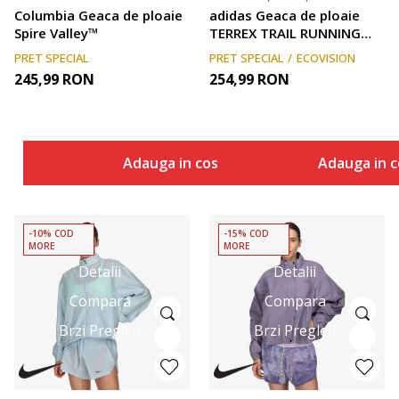
Columbia Geaca de ploaie
adidas Geaca de ploaie
Spire Valley™
TERREX TRAIL RUNNING
PRINTED WINDBREAKER
PRET SPECIAL
PRET SPECIAL
ECOVISION
245,99
RON
254,99
RON
Adauga in cos
Adauga in c
-10% COD
-15% COD
MORE
MORE
Detalii
Detalii
Compara
Compara
Brzi Pregled
Brzi Pregled