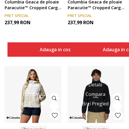
Columbia Geaca de ploaie
Columbia Geaca de ploaie
Paracutie™ Cropped Cargo
Paracutie™ Cropped Cargo
Windbreaker
Windbreaker
PRET SPECIAL
PRET SPECIAL
237,99
RON
237,99
RON
Adauga in cos
Adauga in c
Detalii
Detalii
Compara
Compara
Brzi Pregled
Brzi Pregled