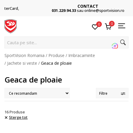
CONTACT
031.229.94.33
sau online@sportvision.ro
0
0
Cauta pe site...
SportVision Romania
Produse
Imbracaminte
Jachete si veste
Geaca de ploaie
Geaca de ploaie
Filtre
16
Produse
Sterge tot