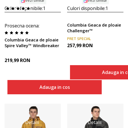
Vezi similar
Vezi similar
Culori disponibile:
1
Culori disponibile:
1
Columbia Geaca de ploaie
Prosecna ocena
:
Challenger™
PRET SPECIAL
Columbia Geaca de ploaie
257,99
RON
Spire Valley™ Windbreaker
219,99
RON
Adauga in c
Adauga in cos
Detalii
Detalii