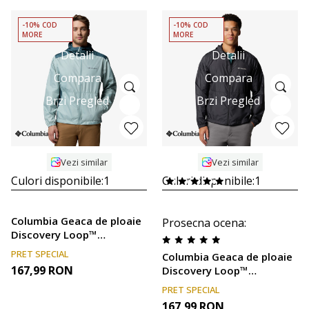
-10% COD
-10% COD
MORE
MORE
Detalii
Detalii
Compara
Compara
Brzi Pregled
Brzi Pregled
Vezi similar
Vezi similar
Culori disponibile:
1
Culori disponibile:
1
Columbia Geaca de ploaie
Prosecna ocena
:
Discovery Loop™
Windbreaker
PRET SPECIAL
Columbia Geaca de ploaie
167,99
RON
Discovery Loop™
Windbreaker
PRET SPECIAL
167,99
RON