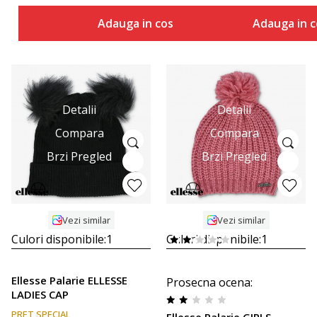
Adauga in cos
Adauga in c
Detalii
Detalii
Compara
Compara
Brzi Pregled
Brzi Pregled
Vezi similar
Vezi similar
Culori disponibile:
1
Culori disponibile:
1
Ellesse Palarie ELLESSE
Prosecna ocena
:
LADIES CAP
PRET SPECIAL