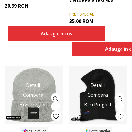
Ellesse Palarie GIRLS
20,99
RON
PRET SPECIAL
35,00
RON
Adauga in cos
Adauga in c
Detalii
Detalii
Compara
Compara
Brzi Pregled
Brzi Pregled
Vezi similar
Vezi similar