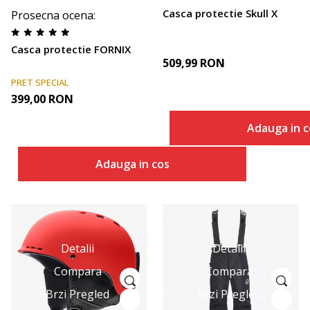
Casca protectie Skull X
Prosecna ocena
:
Casca protectie FORNIX
509,99
RON
PRET SPECIAL
399,00
RON
Adauga in c
Adauga in cos
Detalii
Detalii
Compara
Compara
Brzi Pregled
Brzi Pregled