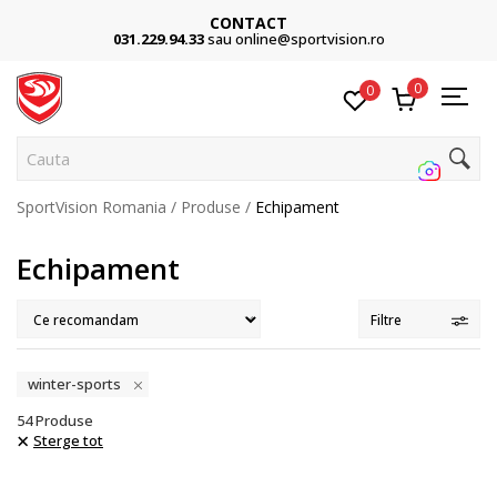
CONTACT
031.229.94.33
sau online@sportvision.ro
0
0
Cauta pe si
SportVision Romania
Produse
Echipament
Echipament
Filtre
winter-sports
54
Produse
Sterge tot