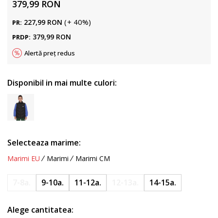
379,99
RON
(
+
40
%
)
227,99
RON
PR:
379,99
RON
PRDP:
Alertă preț redus
Disponibil in mai multe culori:
Selecteaza marime:
Marimi EU
Marimi
Marimi CM
7-8a.
9-10a.
11-12a.
12-13a.
14-15a.
Alege cantitatea: