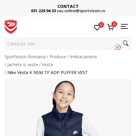
CONTACT
031.229.94.33
sau online@sportvision.ro
0
0
Cauta pe site...
SportVision Romania
Produse
Imbracaminte
Jachete si veste
Vesta
Nike Vesta K NSW TF ADP PUFFER VEST