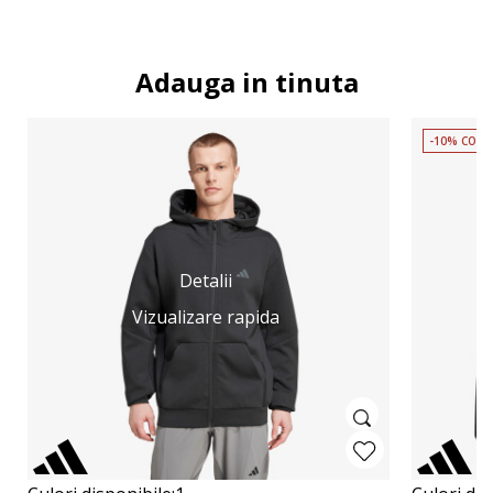
Adauga in tinuta
-10% COD 
Detalii
Vizualizare rapida