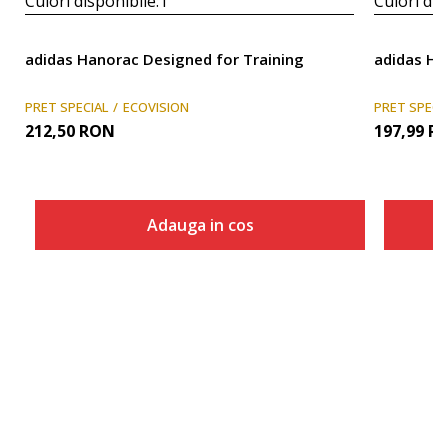
Culori disponibile:
1
Culori dis
adidas Hanorac Designed for Training
adidas H
PRET SPECIAL
ECOVISION
PRET SPECI
212,50
RON
197,99
R
Adauga in cos
Marime
Adauga in cos
2XLS
2XLT
3XLS