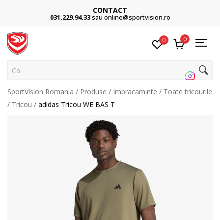
CONTACT
031.229.94.33
sau online@sportvision.ro
0
0
Cauta
SportVision Romania
Produse
Imbracaminte
Toate tricourile
Tricou
adidas Tricou WE BAS T