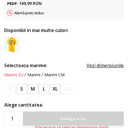
169,99
RON
PRDP:
Alertă preț redus
Disponibil in mai multe culori:
Selecteaza marime:
Vezi dimensiunile
Marimi EU
Marimi
Marimi CM
XS
S
M
L
XL
2XL
Alege cantitatea:
Adauga in cos
Este necesar să selectați dimensiunea dorită