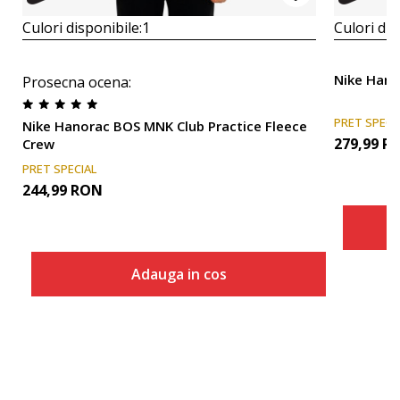
Culori disponibile:
1
Culori dis
Nike Hano
Prosecna ocena
:
PRET SPECI
Nike Hanorac BOS MNK Club Practice Fleece
279,99
R
Crew
PRET SPECIAL
244,99
RON
Adauga in cos
Marime
Adauga in cos
XS
S