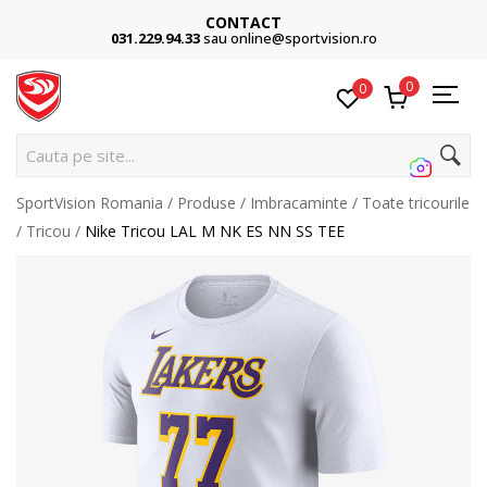
CONTACT
031.229.94.33
sau online@sportvision.ro
0
0
Cau
SportVision Romania
Produse
Imbracaminte
Toate tricourile
Tricou
Nike Tricou LAL M NK ES NN SS TEE