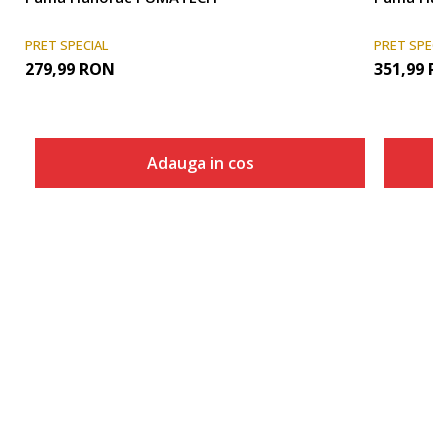
PRET SPECIAL
PRET SPECI
279,99
RON
351,99
R
Adauga in cos
Marime
Adauga in cos
S
M
L
XL
2XL