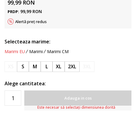
99,99
RON
99,99
RON
PRDP:
Alertă preț redus
Selecteaza marime:
Marimi EU
Marimi
Marimi CM
XS
S
M
L
XL
2XL
3XL
Alege cantitatea:
Adauga in cos
Este necesar să selectați dimensiunea dorită