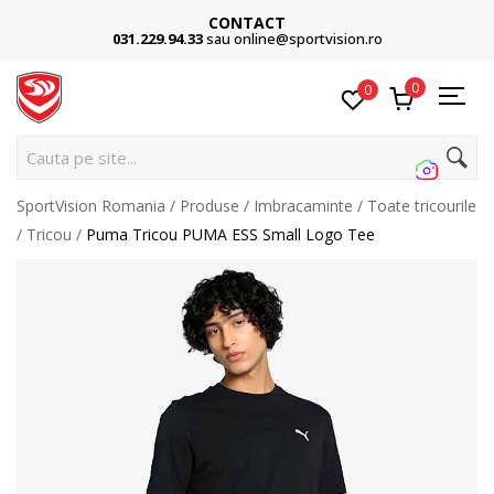
CONTACT
031.229.94.33
sau online@sportvision.ro
0
0
Ca
SportVision Romania
Produse
Imbracaminte
Toate tricourile
Tricou
Puma Tricou PUMA ESS Small Logo Tee