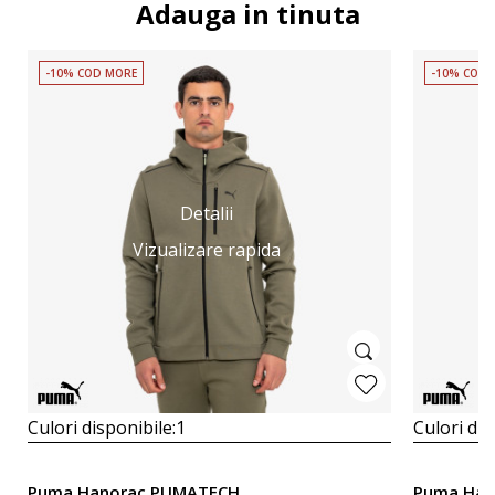
Adauga in tinuta
-10% COD MORE
-10% COD 
Detalii
Vizualizare rapida
Culori disponibile:
1
Culori dis
Puma Hanorac PUMATECH
Puma Han