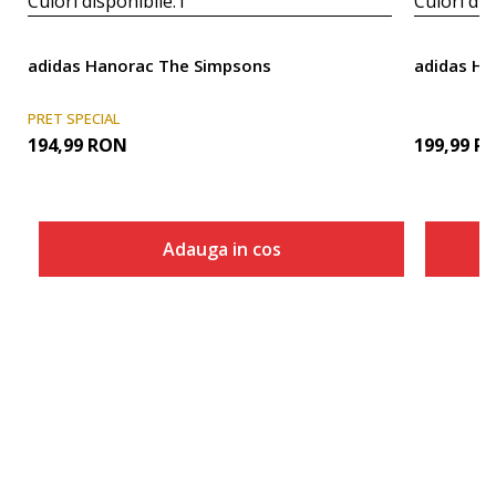
Culori disponibile:
1
Culori dis
adidas Hanorac The Simpsons
adidas Ha
PRET SPECIAL
194,99
RON
199,99
R
Adauga in cos
Marime
Adauga in cos
140
152
164