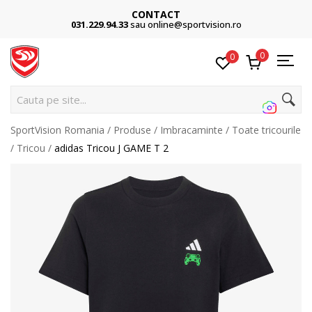
CONTACT
031.229.94.33
sau online@sportvision.ro
0
0
Caut
SportVision Romania
Produse
Imbracaminte
Toate tricourile
Tricou
adidas Tricou J GAME T 2