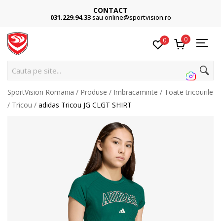
CONTACT
031.229.94.33
sau online@sportvision.ro
0
0
Ca
SportVision Romania
Produse
Imbracaminte
Toate tricourile
Tricou
adidas Tricou JG CLGT SHIRT