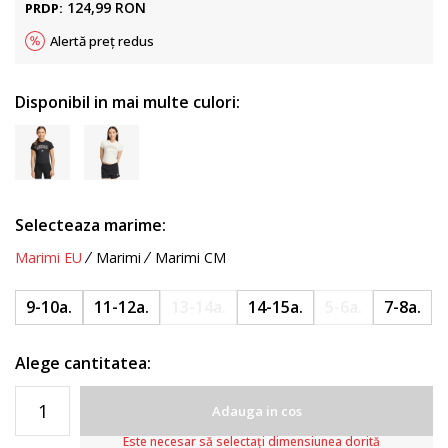
124,99
RON
PRDP:
Alertă preț redus
Disponibil in mai multe culori:
Selecteaza marime:
Marimi EU
Marimi
Marimi CM
9-10a.
11-12a.
13-14a.
14-15a.
5-6a.
7-8a.
Alege cantitatea:
Adauga in cos
Este necesar să selectați dimensiunea dorită