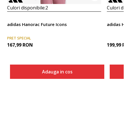
Culori disponibile:
2
Culori dis
adidas Hanorac Future Icons
adidas Ha
PRET SPECIAL
167,99
RON
199,99
R
Adauga in cos
Marime
Adauga in cos
140
152
164