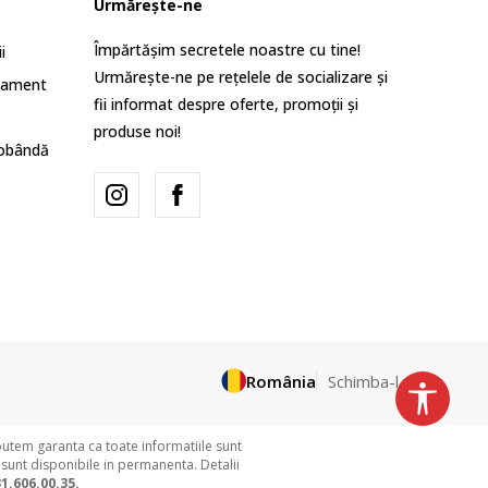
Urmărește-ne
Împărtășim secretele noastre cu tine!
i
Urmărește-ne pe rețelele de socializare și
lament
fii informat despre oferte, promoții și
produse noi!
dobândă
România
Schimba-l
putem garanta ca toate informatiile sunt
 sunt disponibile in permanenta. Detalii
1.606.00.35.