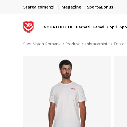
PLATA CU CARDUL
Starea comenzii
Magazine
Sport&Bonus
Plateste cu cardul in siguranta prin WSPay - Visa, Master
 Lei
Maestro
NOUA COLECTIE
Barbati
Femei
Copii
Spo
SportVision Romania
Produse
Imbracaminte
Toate t