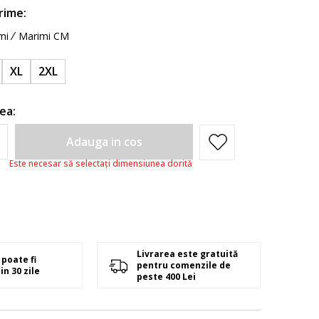
rime:
mi
Marimi CM
XL
2XL
ea:
Adauga in cos
Este necesar să selectați dimensiunea dorită
Livrarea este gratuită
poate fi
pentru comenzile de
in 30 zile
peste 400 Lei