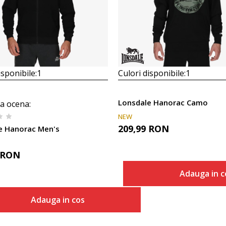
isponibile:
1
Culori disponibile:
1
Lonsdale Hanorac Camo
a ocena
:
NEW
209,99
RON
e Hanorac Men's
RON
Adauga in c
Marime
Adauga in cos
Adaug
S
Marime