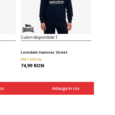
Culori disponibile:
1
Lonsdale Hanorac Street
PRET SPECIAL
74,99
RON
os
Adauga in cos
Marime
a in cos
Adauga in cos
S