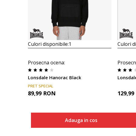
Culori disponibile:
1
Culori d
Prosecna ocena
:
Prosecn
Lonsdale Hanorac Black
Lonsdal
PRET SPECIAL
89,99
RON
129,99
Adauga in cos
Marime