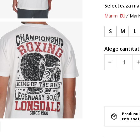
Selecteaza ma
Marimi EU
Mari
S
M
L
Alege cantitat
Produsul 
returnat 