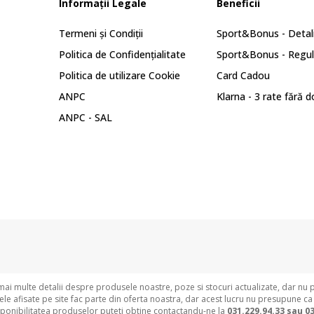
Informații Legale
Beneficii
Termeni și Condiții
Sport&Bonus - Detali
Politica de Confidențialitate
Sport&Bonus - Regu
Politica de utilizare Cookie
Card Cadou
ANPC
Klarna - 3 rate fără 
ANPC - SAL
i multe detalii despre produsele noastre, poze si stocuri actualizate, dar nu 
e afisate pe site fac parte din oferta noastra, dar acest lucru nu presupune ca
sponibilitatea produselor puteti obtine contactandu-ne la
031.229.94.33 sau
03