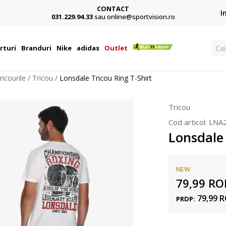
CONTACT
Card,
I
031.229.94.33
sau online@sportvision.ro
Ca
rturi
Branduri
Nike
adidas
Outlet
ricourile
Tricou
Lonsdale Tricou Ring T-Shirt
Tricou
Cod articol:
LNA
Lonsdale 
NEW
79,99
RO
79,99
R
PRDP: