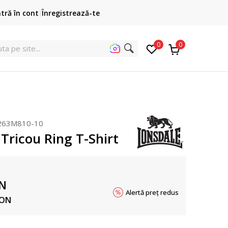
Cumpără acum, plateste mai târziu
ntră în cont
Înregistrează-te
3 rate fără dobândă fără card de credit cu Klarna
pen
0
0
uta p
263M810-10
Tricou Ring T-Shirt
N
Alertă preț redus
ON