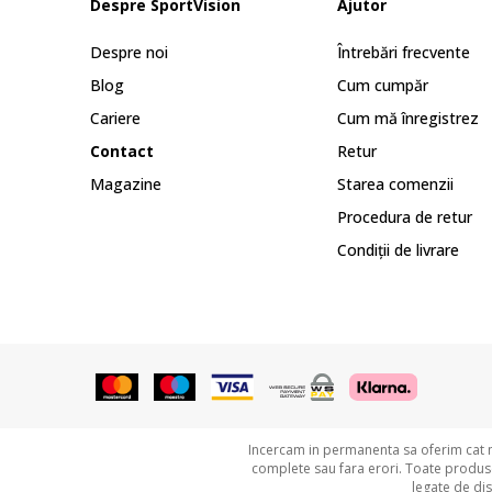
Despre SportVision
Ajutor
Despre noi
Întrebări frecvente
Blog
Cum cumpăr
Cariere
Cum mă înregistrez
Contact
Retur
Magazine
Starea comenzii
Procedura de retur
Condiții de livrare
Incercam in permanenta sa oferim cat ma
complete sau fara erori. Toate produsel
legate de di