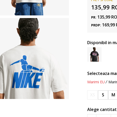
135,99
R
135,99
R
PR:
169,99
PRDP:
Disponibil in m
Selecteaza ma
Marimi EU
Mari
XS
S
M
Alege cantitat