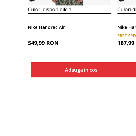
Culori disponibile:
1
Culori d
Nike Hanorac Air
PRET SPE
549,99
RON
187,99
Adauga in cos
Marime
Adauga in cos
XS
S
M