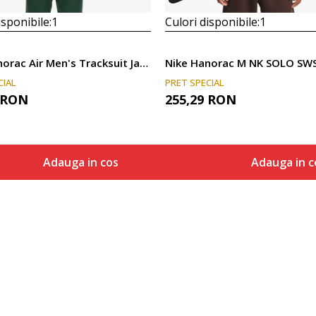
isponibile:
1
Culori disponibile:
1
Nike Hanorac Air Men's Tracksuit Jacket
CIAL
PRET SPECIAL
RON
255,29
RON
Adauga in cos
Adauga in c
Marime
Marime
Adauga in cos
Adaug
XS
S
S
M
M
L