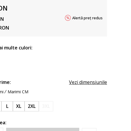
ON
Alertă preț redus
ON
RON
ai multe culori:
rime:
Vezi dimensiunile
mi
Marimi CM
L
XL
2XL
3XL
ea: