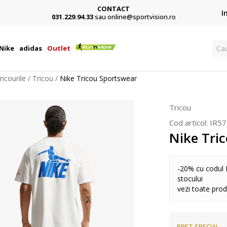
CONTACT
Card,
I
031.229.94.33
sau online@sportvision.ro
Ca
Nike
adidas
Outlet
ricourile
Tricou
Nike Tricou Sportswear
Tricou
Cod articol:
IR57
Nike Tri
-20% cu codul 
stocului
vezi toate pro
PRET SPECIAL