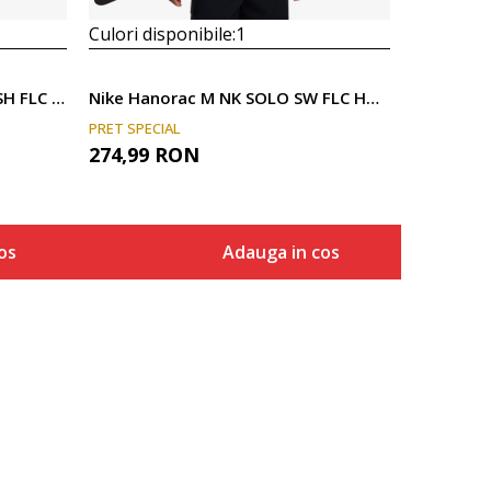
Culori disponibile:
1
Nike Hanorac M NK SOLO SWSH FLC PO HOODIE
Nike Hanorac M NK SOLO SW FLC HOODIE GPX
PRET SPECIAL
274,99
RON
os
Adauga in cos
Marime
a in cos
Adauga in cos
S
M
L