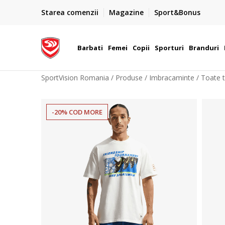
PLATA CU CARDUL
Starea comenzii
Magazine
Sport&Bonus
Plateste cu cardul in siguranta prin WSPay - Visa, Master
 Lei
Maestro
Barbati
Femei
Copii
Sporturi
Branduri
SportVision Romania
Produse
Imbracaminte
Toate t
-20% COD MORE