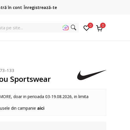
Cumpără acum, plateste mai târziu
ntră în cont
Înregistrează-te
3 rate fără dobândă fără card de credit cu Klarna
pen
0
0
uta p
73-133
cou Sportswear
MORE, doar in perioada 03-19.08.2026, in limita
dusele din campanie
aici