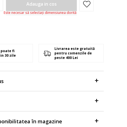
Adauga in cos
Este necesar să selectați dimensiunea dorită
Livrarea este gratuită
poate fi
pentru comenzile de
in 30 zile
peste 400 Lei
us
sponibilitatea în magazine