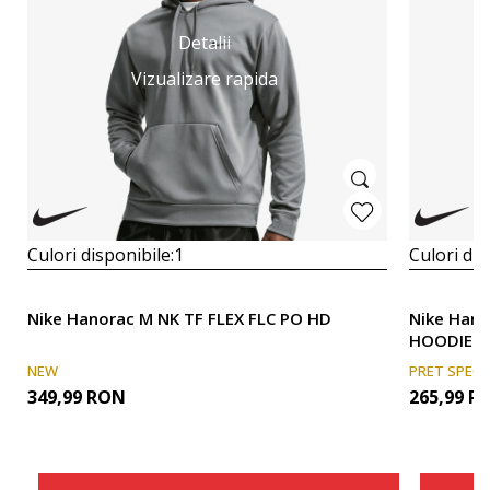
Detalii
Vizualizare rapida
Culori disponibile:
1
Culori dis
Nike Hanorac M NK TF FLEX FLC PO HD
Nike Hano
HOODIE
NEW
PRET SPECI
349,99
RON
265,99
R