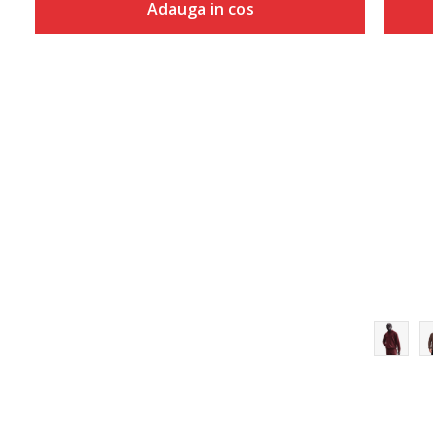
Adauga in cos
Marime
Adauga in cos
S
M
L
XL
2XL