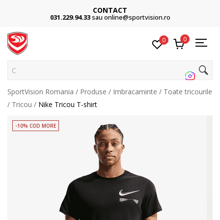
CONTACT
031.229.94.33
sau online@sportvision.ro
0
0
Caut
SportVision Romania
Produse
Imbracaminte
Toate tricourile
Tricou
Nike Tricou T-shirt
-10% COD MORE