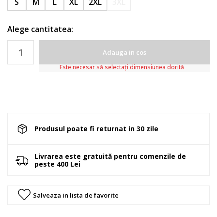
S
M
L
XL
2XL
3XL
Alege cantitatea:
Adauga in cos
Este necesar să selectați dimensiunea dorită
Produsul poate fi returnat in 30 zile
Livrarea este gratuită pentru comenzile de
peste 400 Lei
Salveaza in lista de favorite