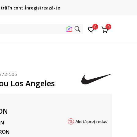
Cumpără acum, plateste mai târziu
ntră în cont
Înregistrează-te
3 rate fără dobândă fără card de credit cu Klarna
pen
0
0
uta pe
272-505
cou Los Angeles
ON
Alertă preț redus
ON
RON