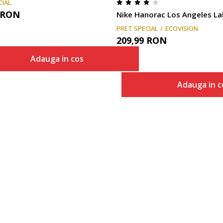
CIAL
RON
PRET SPECIAL
ECOVISION
209,99
RON
Adauga in cos
Marime
Adauga in c
Adauga in cos
XS
Marime
Adaug
XS
S
S
M
M
L
L
XL