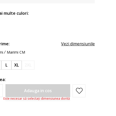
ai multe culori:
rime:
Vezi dimensiunile
mi
Marimi CM
L
XL
2XL
ea:
Adauga in cos
Este necesar să selectați dimensiunea dorită