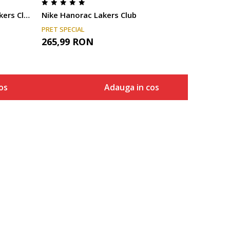
Nike Hanorac Los Angeles Lakers Club
Nike Hanorac Lakers Club
PRET SPECIAL
265,99
RON
os
Adauga in cos
Marime
a in cos
Adauga in cos
XS
S
M
L