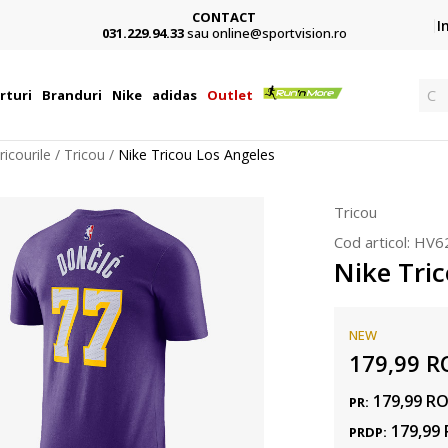
CONTACT
Card,
I
031.229.94.33
sau online@sportvision.ro
Ca
rturi
Branduri
Nike
adidas
Outlet
ricourile
Tricou
Nike Tricou Los Angeles
Tricou
Cod articol:
HV6
Nike Tri
NEW
179,99
R
179,99
R
PR:
179,99
PRDP: