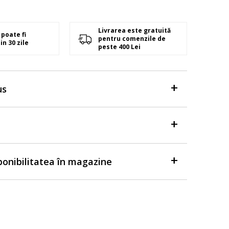
Livrarea este gratuită
poate fi
pentru comenzile de
in 30 zile
peste 400 Lei
us
sponibilitatea în magazine