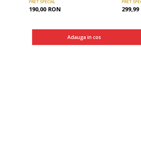
PRET SPECIAL
PRET SPE
190,00
RON
299,99
Adauga in cos
Marime
Adauga in cos
S
M
L
XL
2XL