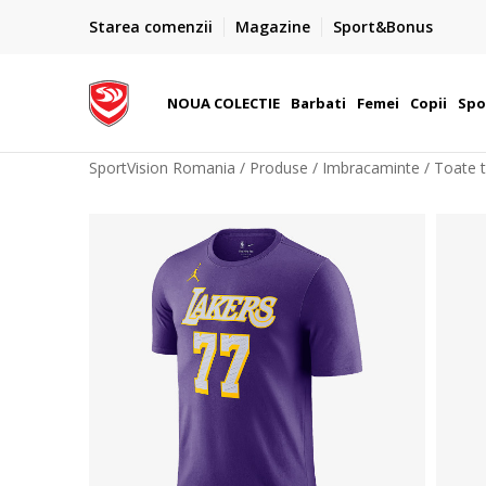
PLATA CU CARDUL
Starea comenzii
Magazine
Sport&Bonus
Plateste cu cardul in siguranta prin WSPay - Visa, Master
 Lei
Maestro
NOUA COLECTIE
Barbati
Femei
Copii
Spo
SportVision Romania
Produse
Imbracaminte
Toate t