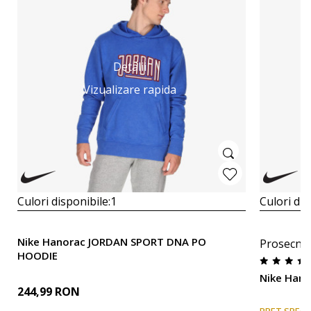
Detalii
Vizualizare rapida
Culori disponibile:
1
Culori dis
Nike Hanorac JORDAN SPORT DNA PO
Prosecna
HOODIE
Nike Hano
244,99
RON