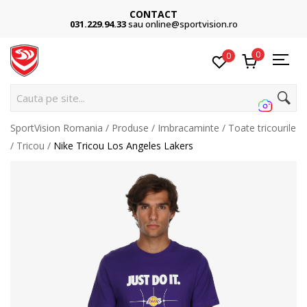
CONTACT
031.229.94.33
sau online@sportvision.ro
0
0
Cau
SportVision Romania
Produse
Imbracaminte
Toate tricourile
Tricou
Nike Tricou Los Angeles Lakers