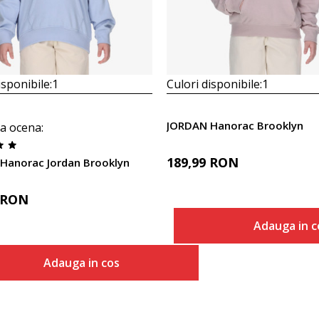
isponibile:
1
Culori disponibile:
1
JORDAN Hanorac Brooklyn
a ocena
:
189,99
RON
Hanorac Jordan Brooklyn
RON
Adauga in c
Marime
Adauga in cos
Adaug
S
Marime
Adauga in cos
S
M