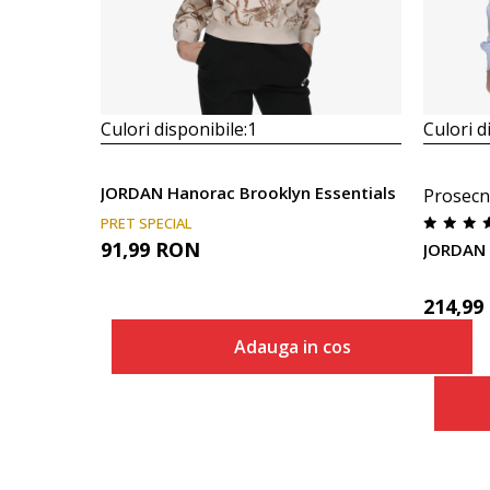
Culori disponibile:
1
Culori d
JORDAN Hanorac Brooklyn Essentials
Prosecn
PRET SPECIAL
91,99
RON
JORDAN 
214,99
Adauga in cos
Marime
Adauga in cos
S
M