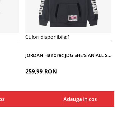
Culori disponibile:
1
JORDAN Hanorac JDG SHE'S AN ALL STAR FT PO HO
259,99
RON
os
Adauga in cos
Marime
a in cos
Adauga in cos
S
M