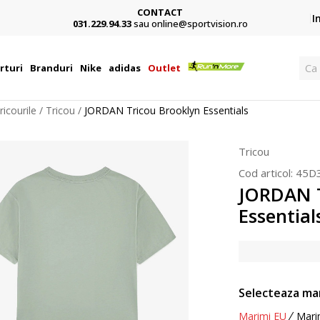
CONTACT
Card,
I
031.229.94.33
sau online@sportvision.ro
Ca
rturi
Branduri
Nike
adidas
Outlet
ricourile
Tricou
JORDAN Tricou Brooklyn Essentials
Tricou
Cod articol:
45D
JORDAN T
Essential
Selecteaza ma
Marimi EU
Mari