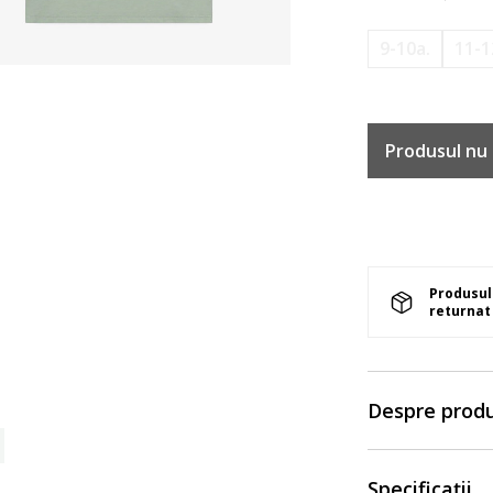
9-10a.
11-1
Produsul nu 
Produsul 
returnat 
Despre prod
Specificații