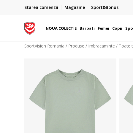
PLATA CU CARDUL
Starea comenzii
Magazine
Sport&Bonus
Plateste cu cardul in siguranta prin WSPay - Visa, Master
 Lei
Maestro
NOUA COLECTIE
Barbati
Femei
Copii
Spo
SportVision Romania
Produse
Imbracaminte
Toate t