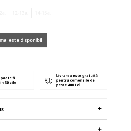
2a.
12-13a.
14-15a.
mai este disponibil
Livrarea este gratuită
poate fi
pentru comenzile de
in 30 zile
peste 400 Lei
us