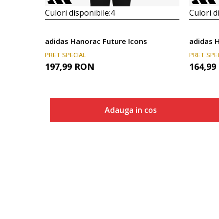
Culori disponibile:
4
Culori d
adidas Hanorac Future Icons
adidas 
PRET SPECIAL
PRET SPE
197,99
RON
164,99
Adauga in cos
Marime
Adauga in cos
2XS
XS
S