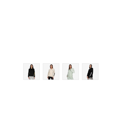
S
M
L
XL