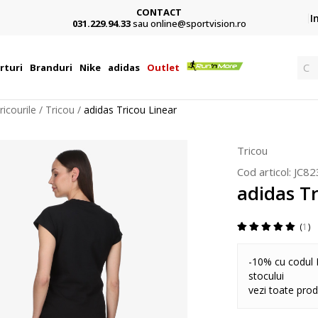
Cumpără acum, plateste mai târziu
I
3 rate fără dobândă fără card de credit cu Klarna
Cau
rturi
Branduri
Nike
adidas
Outlet
ricourile
Tricou
adidas Tricou Linear
Tricou
Cod articol:
JC82
adidas Tr
1
-10% cu codul 
stocului
vezi toate pro