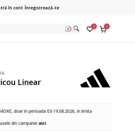
TRANSPORT GRATUIT
Plateste cu car
ntră în cont
Înregistrează-te
pentru toate comenzile peste 400 Lei
0
0
ta pe si
38
icou Linear
MORE, doar in perioada 03-19.08.2026, in limita
dusele din campanie
aici