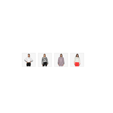
M
L
XL
2XL