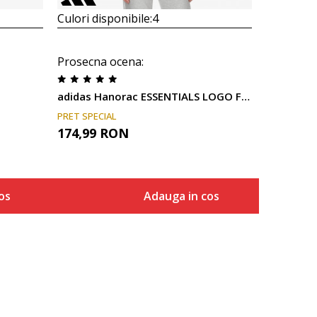
Culori disponibile:
4
Prosecna ocena
:
adidas Hanorac ESSENTIALS LOGO FULL-ZIP
PRET SPECIAL
174,99
RON
os
Adauga in cos
Marime
a in cos
Adauga in cos
2XS
XS