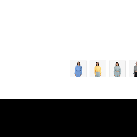
L
XL
2XL