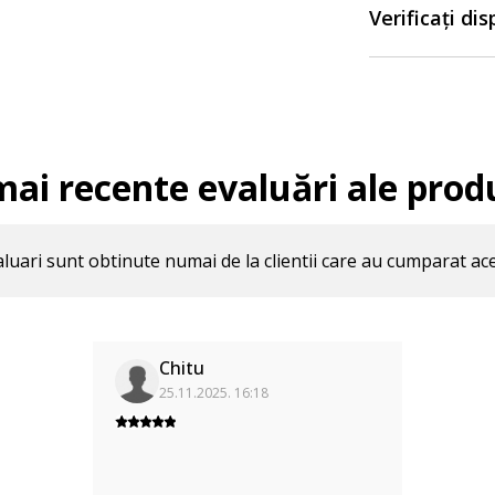
Verificați di
mai recente evaluări ale prod
luari sunt obtinute numai de la clientii care au cumparat ac
Chitu
25.11.2025. 16:18