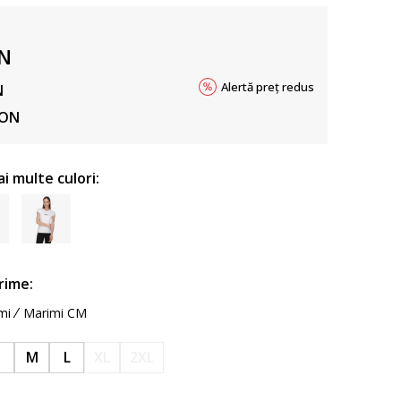
N
Alertă preț redus
N
ON
ai multe culori:
rime:
mi
Marimi CM
S
M
L
XL
2XL