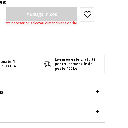
ea:
Adauga in cos
Este necesar să selectați dimensiunea dorită
Livrarea este gratuită
poate fi
pentru comenzile de
in 30 zile
peste 400 Lei
us