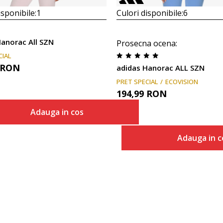
isponibile:
1
Culori disponibile:
6
Hanorac All SZN
Prosecna ocena
:
CIAL
RON
adidas Hanorac ALL SZN
PRET SPECIAL
ECOVISION
194,99
RON
Adauga in cos
Marime
Adauga in c
Adauga in cos
2XS
Marime
Adaug
2XLS
XS
2XSS
S