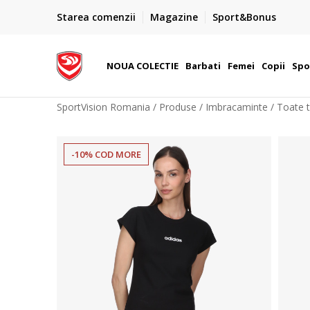
CONTACT
Starea comenzii
Magazine
Sport&Bonus
 Visa, MasterCard,
031.229.94.33
sau online@sportvision.ro
NOUA COLECTIE
Barbati
Femei
Copii
Spo
SportVision Romania
Produse
Imbracaminte
Toate t
-10% COD MORE