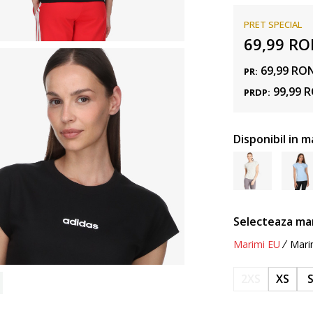
PRET SPECIAL
69,99
RO
69,99
RO
PR:
99,99
R
PRDP:
Disponibil in m
Selecteaza ma
Marimi EU
Mari
2XS
XS