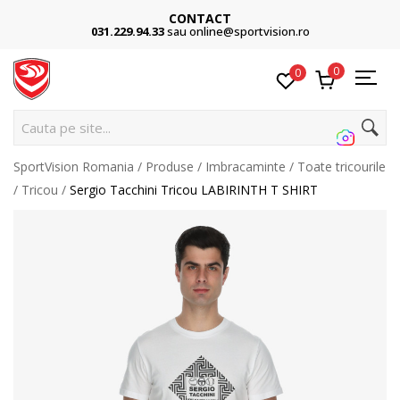
CONTACT
031.229.94.33
sau online@sportvision.ro
0
0
C
SportVision Romania
Produse
Imbracaminte
Toate tricourile
Tricou
Sergio Tacchini Tricou LABIRINTH T SHIRT