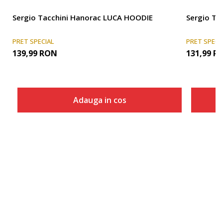
Sergio Tacchini Hanorac LUCA HOODIE
Sergio Ta
PRET SPECIAL
PRET SPECI
139,99
RON
131,99
R
Adauga in cos
Marime
Adauga in cos
S
M
L
XL