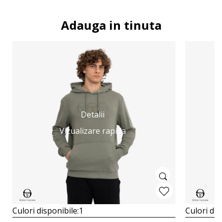
Adauga in tinuta
Detalii
Vizualizare rapida
Culori disponibile:
1
Culori dis