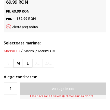
69,99
RON
69,99
RON
PR:
139,99
RON
PRDP:
Alertă preț redus
Selecteaza marime:
Marimi EU
Marimi
Marimi CM
S
M
L
XL
2XL
Alege cantitatea:
Adauga in cos
Este necesar să selectați dimensiunea dorită