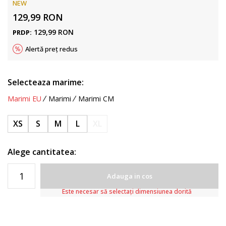
NEW
129,99
RON
129,99
RON
PRDP:
Alertă preț redus
Selecteaza marime:
Marimi EU
Marimi
Marimi CM
XS
S
M
L
XL
Alege cantitatea:
Adauga in cos
Este necesar să selectați dimensiunea dorită