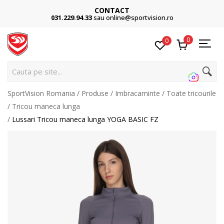
CONTACT
031.229.94.33
sau online@sportvision.ro
0
0
Cauta pe site...
SportVision Romania
Produse
Imbracaminte
Toate tricourile
Tricou maneca lunga
Lussari Tricou maneca lunga YOGA BASIC FZ