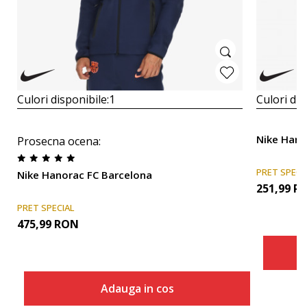
Culori disponibile:
1
Culori dis
Nike Hano
Prosecna ocena
:
PRET SPECI
Nike Hanorac FC Barcelona
251,99
R
PRET SPECIAL
475,99
RON
Adauga in cos