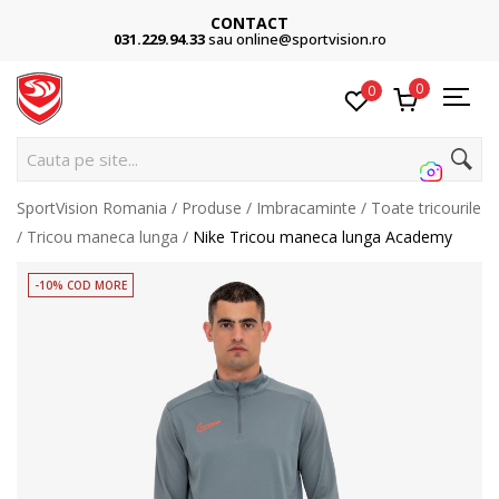
CONTACT
031.229.94.33
sau online@sportvision.ro
0
0
C
SportVision Romania
Produse
Imbracaminte
Toate tricourile
Tricou maneca lunga
Nike Tricou maneca lunga Academy
-10% COD MORE