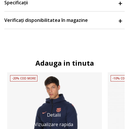
Specificații
Verificați disponibilitatea în magazine
Adauga in tinuta
-20% COD MORE
-10% COD 
Detalii
Vizualizare rapida