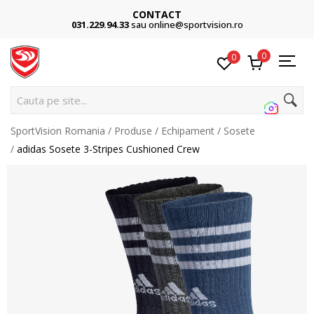
CONTACT
031.229.94.33
sau online@sportvision.ro
0
0
Ca
SportVision Romania
Produse
Echipament
Sosete
adidas Sosete 3-Stripes Cushioned Crew