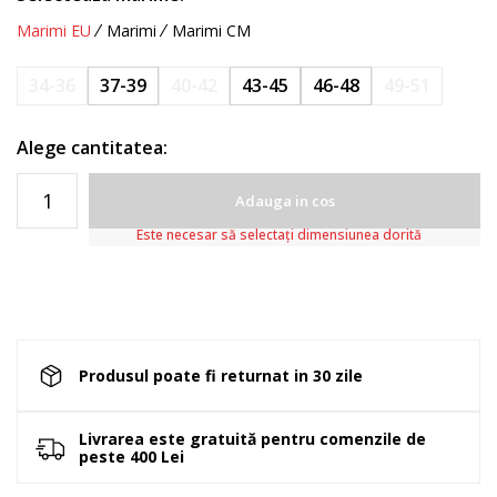
Marimi EU
Marimi
Marimi CM
34-36
37-39
40-42
43-45
46-48
49-51
Alege cantitatea:
Adauga in cos
Este necesar să selectați dimensiunea dorită
Produsul poate fi returnat in 30 zile
Livrarea este gratuită pentru comenzile de
peste 400 Lei