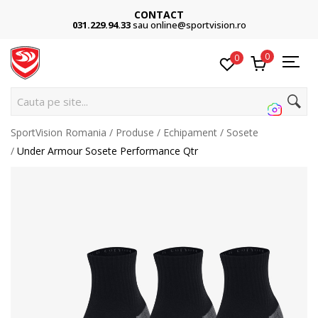
CONTACT
031.229.94.33
sau online@sportvision.ro
0
0
Cauta pe site...
SportVision Romania
Produse
Echipament
Sosete
Under Armour Sosete Performance Qtr