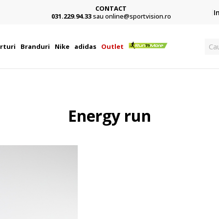
CONTACT
Card,
I
031.229.94.33
sau online@sportvision.ro
C
rturi
Branduri
Nike
adidas
Outlet
Energy run