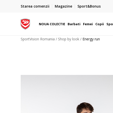
PLATA CU CARDUL
Starea comenzii
Magazine
Sport&Bonus
Plateste cu cardul in siguranta prin WSPay - Visa, Master
 Lei
Maestro
NOUA COLECTIE
Barbati
Femei
Copii
Spo
SportVision Romania
Shop by look
Energy run