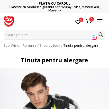
CONTACT
 - Visa, MasterCard,
031.229.94.33
sau online@sportvisio
0
0
Cauta pe site...
SportVision Romania
Shop by look
Tinuta pentru alergare
Tinuta pentru alergare