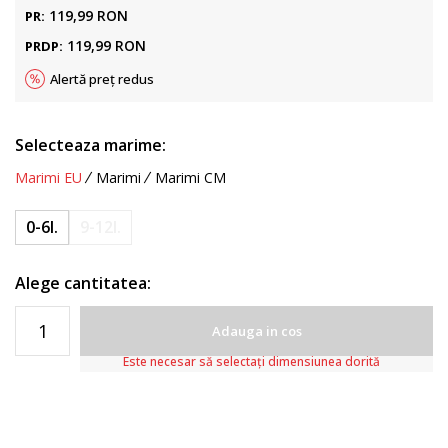
119,99
RON
PR:
119,99
RON
PRDP:
Alertă preț redus
Selecteaza marime:
Marimi EU
Marimi
Marimi CM
0-6l.
9-12l.
Alege cantitatea:
Adauga in cos
Este necesar să selectați dimensiunea dorită