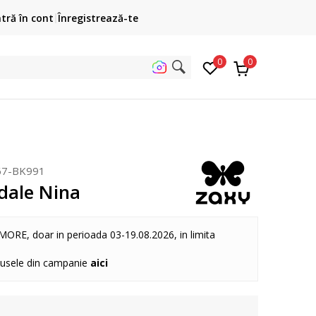
CONTACT
Cump
ntră în cont
Înregistrează-te
031.229.94.33
sau online@sportvision.ro
3 rate fă
0
0
uta p
67-BK991
dale Nina
MORE, doar in perioada 03-19.08.2026, in limita
dusele din campanie
aici