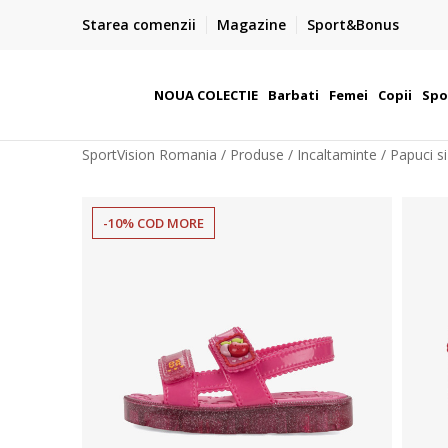
ârziu
TRANSPORT GRATUIT
Starea comenzii
Magazine
Sport&Bonus
 cu Klarna
pentru toate comenzile peste 400 Lei
NOUA COLECTIE
Barbati
Femei
Copii
Spo
SportVision Romania
Produse
Incaltaminte
Papuci s
-10% COD MORE