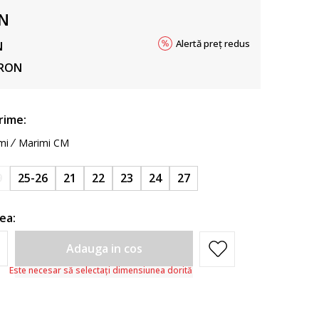
N
Alertă preț redus
N
RON
rime:
mi
Marimi CM
9
25-26
21
22
23
24
27
ea:
Adauga in cos
Este necesar să selectați dimensiunea dorită