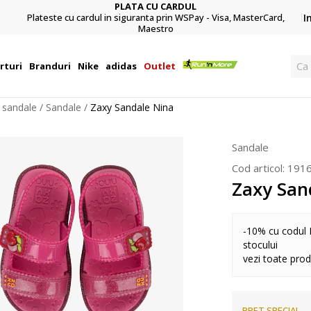
PLATA CU CARDUL
Plateste cu cardul in siguranta prin WSPay - Visa, MasterCard,
I
Maestro
Ca
rturi
Branduri
Nike
adidas
Outlet
i sandale
Sandale
Zaxy Sandale Nina
Sandale
Cod articol:
191
Zaxy San
-10% cu codul 
stocului
vezi toate pro
PRET SPECIAL