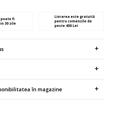
Livrarea este gratuită
poate fi
pentru comenzile de
in 30 zile
peste 400 Lei
us
sponibilitatea în magazine