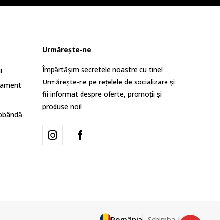
Urmărește-ne
Împărtășim secretele noastre cu tine!
i
Urmărește-ne pe rețelele de socializare și
lament
fii informat despre oferte, promoții și
produse noi!
dobândă
România
Schimba-l