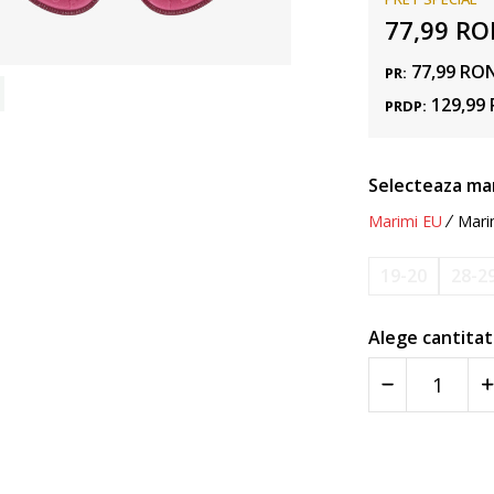
77,99
RO
77,99
RO
PR:
129,99
PRDP:
Selecteaza ma
Marimi EU
Mari
19-20
28-2
Alege cantitat