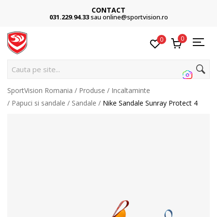
CONTACT
031.229.94.33
sau online@sportvision.ro
0
0
Cauta pe site...
SportVision Romania
Produse
Incaltaminte
Papuci si sandale
Sandale
Nike Sandale Sunray Protect 4