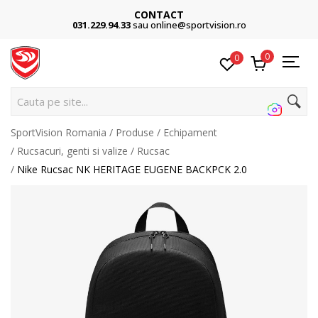
CONTACT
031.229.94.33
sau online@sportvision.ro
0
0
Cauta pe site...
SportVision Romania
Produse
Echipament
Rucsacuri, genti si valize
Rucsac
Nike Rucsac NK HERITAGE EUGENE BACKPCK 2.0