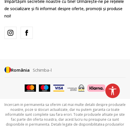
Împărtășim secretele noastre cu tine! Urmărește-ne pe rețelele
de socializare și fii informat despre oferte, promoții și produse
noi!
România
Schimba-l
Incercam in permanenta sa oferim cat mai multe detalii despre produsele
noastre, poze si stocuri actualizate, dar nu putem garanta ca toate
informatiile sunt complete sau fara erori. Toate produsele afisate pe site
fac parte din oferta noastra, dar acest lucru nu presupune ca sunt
disponibile in permanenta. Detalii legate de disponibilitatea produselor
puteti obtine contactandu-ne la
031.229.94.33 sau
031.606.00.35.