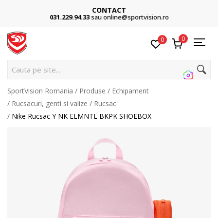
CONTACT
031.229.94.33
sau online@sportvision.ro
0
0
Cauta pe site...
SportVision Romania
Produse
Echipament
Rucsacuri, genti si valize
Rucsac
Nike Rucsac Y NK ELMNTL BKPK SHOEBOX