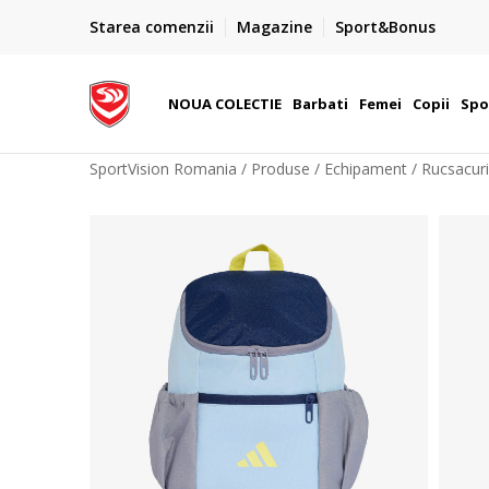
PLATA CU CARDUL
Starea comenzii
Magazine
Sport&Bonus
Plateste cu cardul in siguranta prin WSPay - Visa, Master
 Lei
Maestro
NOUA COLECTIE
Barbati
Femei
Copii
Spo
SportVision Romania
Produse
Echipament
Rucsacuri,