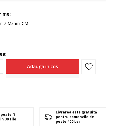
rime:
mi
Marimi CM
ea:
Adauga in cos
Livrarea este gratuită
poate fi
pentru comenzile de
in 30 zile
peste 400 Lei