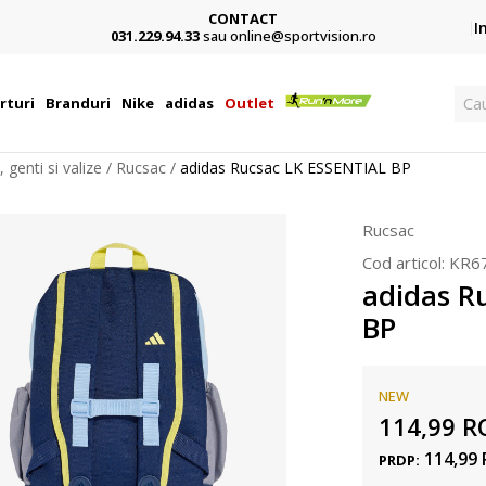
CONTACT
Card,
I
031.229.94.33
sau online@sportvision.ro
Ca
rturi
Branduri
Nike
adidas
Outlet
 genti si valize
Rucsac
adidas Rucsac LK ESSENTIAL BP
Rucsac
Cod articol:
KR6
adidas R
BP
NEW
114,99
R
114,99
PRDP: