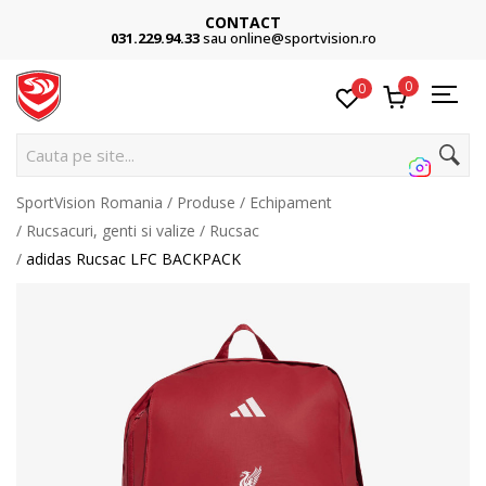
CONTACT
031.229.94.33
sau online@sportvision.ro
0
0
Cauta pe site...
SportVision Romania
Produse
Echipament
Rucsacuri, genti si valize
Rucsac
adidas Rucsac LFC BACKPACK