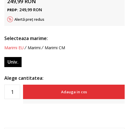
249,99
RON
249,99
RON
PRDP:
Alertă preț redus
Selecteaza marime:
Marimi EU
Marimi
Marimi CM
Univ.
Alege cantitatea:
Adauga in cos