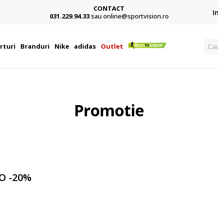
CONTACT
Card,
I
031.229.94.33
sau online@sportvision.ro
Ca
rturi
Branduri
Nike
adidas
Outlet
Promotie
O -20%