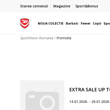
PLATA CU CARDUL
Starea comenzii
Magazine
Sport&Bonus
Plateste cu cardul in siguranta prin WSPay - Visa, Master
 Lei
Maestro
NOUA COLECTIE
Barbati
Femei
Copii
Spo
SportVision Romania
Promotie
EXTRA SALE UP T
14.01.2026. - 29.01.2026.