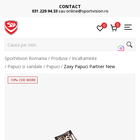
CONTACT
031.229.94.33
sau online@sportvision.ro
0
0
Cauta pe site...
SportVision Romania
Produse
Incaltaminte
Papuci si sandale
Papuci
Zaxy Papuci Partner New
-10% COD MORE